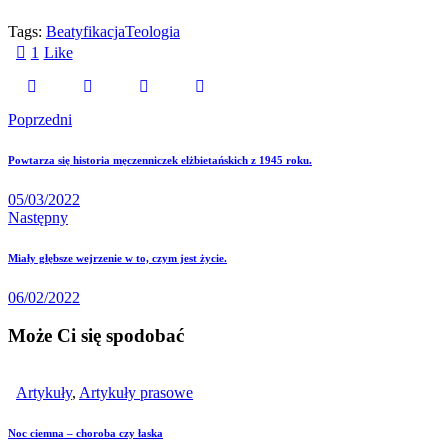
Tags:
Beatyfikacja
Teologia
1
Like
Poprzedni
Powtarza się historia męczenniczek elżbietańskich z 1945 roku.
05/03/2022
Następny
Miały głębsze wejrzenie w to, czym jest życie.
06/02/2022
Może Ci się spodobać
Artykuły
,
Artykuły prasowe
Noc ciemna – choroba czy łaska