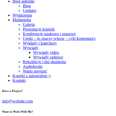
Blog autorski
Blog
Updates
Wydarzenia
Multimedia
Galeria
Prezentacje książek
Konferencje naukowe i prasowe
Credo – to znaczy wierzę – cykl komentarzy
Wykłady i katechezy
Wywiady
Wywiady video
Wywiady radiowe
Rekolekcje i dni skupienia
Audiobooki
Warto spojrzeć
Książki z autografem ;)
Kontakt
Have a Project?
info@website.com
Want to Work With Me?