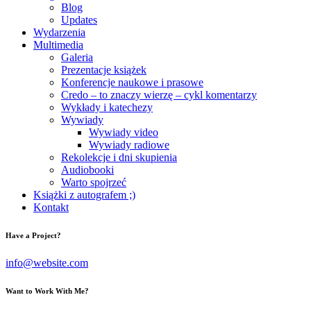
Blog
Updates
Wydarzenia
Multimedia
Galeria
Prezentacje książek
Konferencje naukowe i prasowe
Credo – to znaczy wierzę – cykl komentarzy
Wykłady i katechezy
Wywiady
Wywiady video
Wywiady radiowe
Rekolekcje i dni skupienia
Audiobooki
Warto spojrzeć
Książki z autografem ;)
Kontakt
Have a Project?
info@website.com
Want to Work With Me?