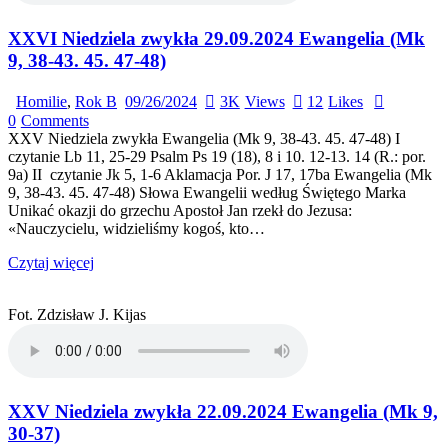
XXVI Niedziela zwykła 29.09.2024 Ewangelia (Mk
9, 38-43. 45. 47-48)
Homilie
,
Rok B
09/26/2024
3K
Views
12
Likes
0
Comments
XXV Niedziela zwykła Ewangelia (Mk 9, 38-43. 45. 47-48) I
czytanie Lb 11, 25-29 Psalm Ps 19 (18), 8 i 10. 12-13. 14 (R.: por.
9a) II czytanie Jk 5, 1-6 Aklamacja Por. J 17, 17ba Ewangelia (Mk
9, 38-43. 45. 47-48) Słowa Ewangelii według Świętego Marka
Unikać okazji do grzechu Apostoł Jan rzekł do Jezusa:
«Nauczycielu, widzieliśmy kogoś, kto…
Czytaj więcej
Fot. Zdzisław J. Kijas
XXV Niedziela zwykła 22.09.2024 Ewangelia (Mk 9,
30-37)