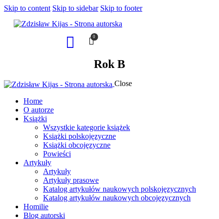
Skip to content
Skip to sidebar
Skip to footer
0
Rok B
Close
Home
O autorze
Książki
Wszystkie kategorie książek
Książki polskojęzyczne
Książki obcojęzyczne
Powieści
Artykuły
Artykuły
Artykuły prasowe
Katalog artykułów naukowych polskojęzycznych
Katalog artykułów naukowych obcojęzycznych
Homilie
Blog autorski