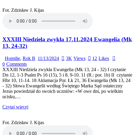
Fot. Zdzisław J. Kijas
XXXIII Niedziela zwykła 17.11.2024 Ewangelia (Mk
13, 24-32)
Homilie
,
Rok B
11/13/2024
3K
Views
12
Likes
0
Comments
XXXIII Niedziela zwykła Ewangelia (Mk 13, 24 - 32) I czytanie
Dn 12, 1-3 Psalm Ps 16 (15), 5 i 8. 9-10. 11 (R.: por. 1b) II czytanie
Hbr 10, 11-14. 18 Aklamacja Por. Łk 21, 36 Ewangelia (Mk 13, 24
- 32) Słowa Ewangelii według Świętego Marka Sąd ostateczny
Jezus powiedział do swoich uczniów: «W owe dni, po wielkim
ucisku,…
Czytaj więcej
Fot. Zdzisław J. Kijas