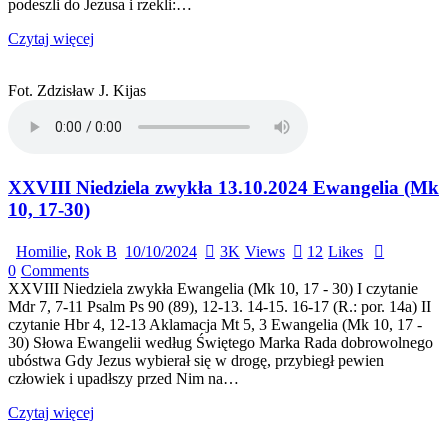
podeszli do Jezusa i rzekli:…
Czytaj więcej
Fot. Zdzisław J. Kijas
XXVIII Niedziela zwykła 13.10.2024 Ewangelia (Mk
10, 17-30)
Homilie
,
Rok B
10/10/2024
3K
Views
12
Likes
0
Comments
XXVIII Niedziela zwykła Ewangelia (Mk 10, 17 - 30) I czytanie
Mdr 7, 7-11 Psalm Ps 90 (89), 12-13. 14-15. 16-17 (R.: por. 14a) II
czytanie Hbr 4, 12-13 Aklamacja Mt 5, 3 Ewangelia (Mk 10, 17 -
30) Słowa Ewangelii według Świętego Marka Rada dobrowolnego
ubóstwa Gdy Jezus wybierał się w drogę, przybiegł pewien
człowiek i upadłszy przed Nim na…
Czytaj więcej