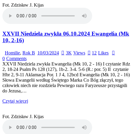
Fot. Zdzisław J. Kijas
XXVII Niedziela zwykła 06.10.2024 Ewangelia (Mk
10, 2-16)
Homilie
,
Rok B
10/03/2024
3K
Views
12
Likes
0
Comments
XXVII Niedziela zwykła Ewangelia (Mk 10, 2 - 16) I czytanie Rdz
2, 18-24 Psalm Ps 128 (127), 1b-2. 3-4. 5-6 (R.: por. 5) II czytanie
Hbr 2, 9-11 Aklamacja Por. 1 J 4, 12bcd Ewangelia (Mk 10, 2 - 16)
Słowa Ewangelii według Świętego Marka Co Bóg złączył, tego
człowiek niech nie rozdziela Pewnego razu Faryzeusze przystąpili
do Jezusa,…
Czytaj więcej
Fot. Zdzisław J. Kijas