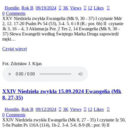
Homilie
,
Rok B
09/19/2024
3K
Views
12
Likes
0
Comments
XXV Niedziela zwykła Ewangelia (Mk 9, 30 - 37) I czytanie Mdr
2, 12. 17-20 Psalm Ps 54 (53), 3-4. 5. 6 i 8 (R.: por. 6b) II czytanie
Jk 3, 16 – 4, 3 Aklamacja Por. 2 Tes 2, 14 Ewangelia (Mk 9, 30 -
37) Słowa Ewangelii według Świętego Marka Druga zapowiedź
męki…
Czytaj więcej
Fot. Zdzisław J. Kijas
XXIV Niedziela zwykła 15.09.2024 Ewangelia (Mk
8, 27-35)
Homilie
,
Rok B
09/12/2024
3K
Views
12
Likes
0
Comments
XXIV Niedziela zwykła Ewangelia (Mk 8, 27 - 35) I czytanie Iz 50,
5-9a Psalm Ps 116A (114), 1b-2. 3-4. 5-6. 8-9 (R.: por. 9) II