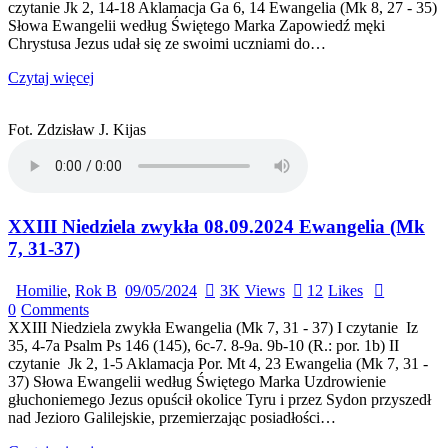
czytanie Jk 2, 14-18 Aklamacja Ga 6, 14 Ewangelia (Mk 8, 27 - 35)
Słowa Ewangelii według Świętego Marka Zapowiedź męki
Chrystusa Jezus udał się ze swoimi uczniami do…
Czytaj więcej
Fot. Zdzisław J. Kijas
XXIII Niedziela zwykła 08.09.2024 Ewangelia (Mk
7, 31-37)
Homilie
,
Rok B
09/05/2024
3K
Views
12
Likes
0
Comments
XXIII Niedziela zwykła Ewangelia (Mk 7, 31 - 37) I czytanie Iz
35, 4-7a Psalm Ps 146 (145), 6c-7. 8-9a. 9b-10 (R.: por. 1b) II
czytanie Jk 2, 1-5 Aklamacja Por. Mt 4, 23 Ewangelia (Mk 7, 31 -
37) Słowa Ewangelii według Świętego Marka Uzdrowienie
głuchoniemego Jezus opuścił okolice Tyru i przez Sydon przyszedł
nad Jezioro Galilejskie, przemierzając posiadłości…