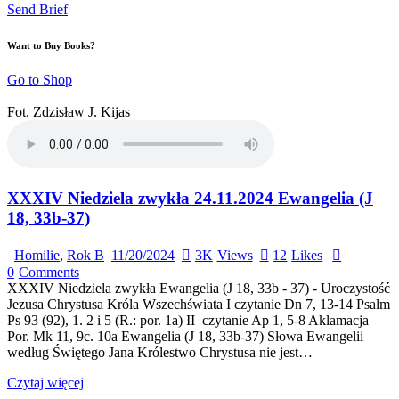
Send Brief
Want to Buy Books?
Go to Shop
Fot. Zdzisław J. Kijas
XXXIV Niedziela zwykła 24.11.2024 Ewangelia (J
18, 33b-37)
Homilie
,
Rok B
11/20/2024
3K
Views
12
Likes
0
Comments
XXXIV Niedziela zwykła Ewangelia (J 18, 33b - 37) - Uroczystość
Jezusa Chrystusa Króla Wszechświata I czytanie Dn 7, 13-14 Psalm
Ps 93 (92), 1. 2 i 5 (R.: por. 1a) II czytanie Ap 1, 5-8 Aklamacja
Por. Mk 11, 9c. 10a Ewangelia (J 18, 33b-37) Słowa Ewangelii
według Świętego Jana Królestwo Chrystusa nie jest…
Czytaj więcej