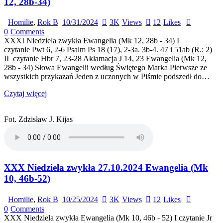
12, 28b-34)
Homilie
,
Rok B
10/31/2024
3K
Views
12
Likes
0
Comments
XXXI Niedziela zwykła Ewangelia (Mk 12, 28b - 34) I
czytanie Pwt 6, 2-6 Psalm Ps 18 (17), 2-3a. 3b-4. 47 i 51ab (R.: 2)
II czytanie Hbr 7, 23-28 Aklamacja J 14, 23 Ewangelia (Mk 12,
28b - 34) Słowa Ewangelii według Świętego Marka Pierwsze ze
wszystkich przykazań Jeden z uczonych w Piśmie podszedł do…
Czytaj więcej
Fot. Zdzisław J. Kijas
XXX Niedziela zwykła 27.10.2024 Ewangelia (Mk
10, 46b-52)
Homilie
,
Rok B
10/25/2024
3K
Views
12
Likes
0
Comments
XXX Niedziela zwykła Ewangelia (Mk 10, 46b - 52) I czytanie Jr