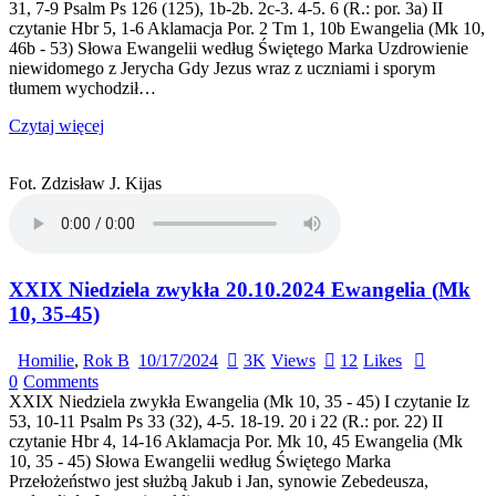
31, 7-9 Psalm Ps 126 (125), 1b-2b. 2c-3. 4-5. 6 (R.: por. 3a) II
czytanie Hbr 5, 1-6 Aklamacja Por. 2 Tm 1, 10b Ewangelia (Mk 10,
46b - 53) Słowa Ewangelii według Świętego Marka Uzdrowienie
niewidomego z Jerycha Gdy Jezus wraz z uczniami i sporym
tłumem wychodził…
Czytaj więcej
Fot. Zdzisław J. Kijas
XXIX Niedziela zwykła 20.10.2024 Ewangelia (Mk
10, 35-45)
Homilie
,
Rok B
10/17/2024
3K
Views
12
Likes
0
Comments
XXIX Niedziela zwykła Ewangelia (Mk 10, 35 - 45) I czytanie Iz
53, 10-11 Psalm Ps 33 (32), 4-5. 18-19. 20 i 22 (R.: por. 22) II
czytanie Hbr 4, 14-16 Aklamacja Por. Mk 10, 45 Ewangelia (Mk
10, 35 - 45) Słowa Ewangelii według Świętego Marka
Przełożeństwo jest służbą Jakub i Jan, synowie Zebedeusza,