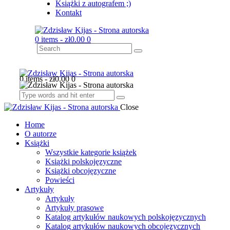
Książki z autografem ;)
Kontakt
0 items
-
zł0.00
0
0 items
-
zł0.00
0
Close
Home
O autorze
Książki
Wszystkie kategorie książek
Książki polskojęzyczne
Książki obcojęzyczne
Powieści
Artykuły
Artykuły
Artykuły prasowe
Katalog artykułów naukowych polskojęzycznych
Katalog artykułów naukowych obcojęzycznych