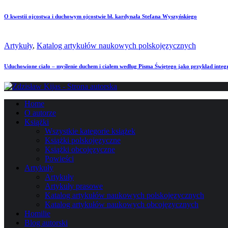
O kwestii ojcostwa i duchowym ojcostwie bł. kardynała Stefana Wyszyńskiego
Artykuły
,
Katalog artykułów naukowych polskojęzycznych
Uduchowione ciało – myślenie duchem i ciałem według Pisma Świętego jako przykład integr
Home
O autorze
Książki
Wszystkie kategorie książek
Książki polskojęzyczne
Książki obcojęzyczne
Powieści
Artykuły
Artykuły
Artykuły prasowe
Katalog artykułów naukowych polskojęzycznych
Katalog artykułów naukowych obcojęzycznych
Homilie
Blog autorski