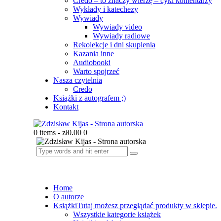
Credo – to znaczy wierzę – cykl komentarzy
Wykłady i katechezy
Wywiady
Wywiady video
Wywiady radiowe
Rekolekcje i dni skupienia
Kazania inne
Audiobooki
Warto spojrzeć
Nasza czytelnia
Credo
Książki z autografem ;)
Kontakt
0 items
-
zł0.00
0
Home
O autorze
Książki
Tutaj możesz przeglądać produkty w sklepie.
Wszystkie kategorie książek