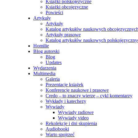
Książki polskojęzyczne
Książki obcojęzyczne
Powieści
Artykuły
Artykuły
Katalog artykułów naukowych obcojęzycznyc
Artykuły prasowe
Katalog artykułów naukowych polskojęzyczny
Homilie
Blog autorski
Blog
Updates
Wydarzenia
Multimedia
Galeria
Prezentacje książek
Konferencje naukowe i prasowe
Credo – to znaczy wierzę – cykl komentarzy
Wykłady i katechezy
Wywiady
Wywiady radiowe
Wywiady video
Rekolekcje i dni skupienia
Audiobooki
Warto spojrzeć