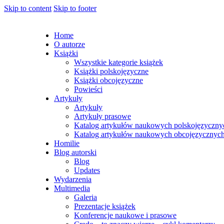
Skip to content
Skip to footer
Home
O autorze
Książki
Wszystkie kategorie książek
Książki polskojęzyczne
Książki obcojęzyczne
Powieści
Artykuły
Artykuły
Artykuły prasowe
Katalog artykułów naukowych polskojęzyczny
Katalog artykułów naukowych obcojęzycznyc
Homilie
Blog autorski
Blog
Updates
Wydarzenia
Multimedia
Galeria
Prezentacje książek
Konferencje naukowe i prasowe