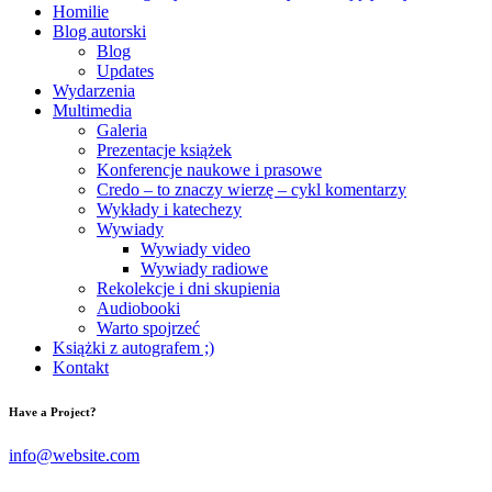
Homilie
Blog autorski
Blog
Updates
Wydarzenia
Multimedia
Galeria
Prezentacje książek
Konferencje naukowe i prasowe
Credo – to znaczy wierzę – cykl komentarzy
Wykłady i katechezy
Wywiady
Wywiady video
Wywiady radiowe
Rekolekcje i dni skupienia
Audiobooki
Warto spojrzeć
Książki z autografem ;)
Kontakt
Have a Project?
info@website.com