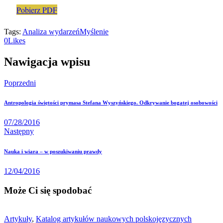
Pobierz PDF
Tags:
Analiza wydarzeń
Myślenie
0
Likes
Nawigacja wpisu
Poprzedni
Antropologia świętości prymasa Stefana Wyszyńskiego. Odkrywanie bogatej osobowości
07/28/2016
Następny
Nauka i wiara – w poszukiwaniu prawdy
12/04/2016
Może Ci się spodobać
Artykuły
,
Katalog artykułów naukowych polskojęzycznych