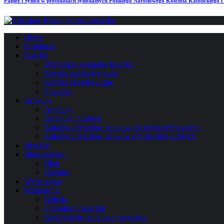
Papież i Synod w protokołach synodalnych Polskiego Narodowego Kościoła Katolickiego i 
Home
O autorze
Książki
Wszystkie kategorie książek
Książki polskojęzyczne
Książki obcojęzyczne
Powieści
Artykuły
Artykuły
Artykuły prasowe
Katalog artykułów naukowych polskojęzycznych
Katalog artykułów naukowych obcojęzycznych
Homilie
Blog autorski
Blog
Updates
Wydarzenia
Multimedia
Galeria
Prezentacje książek
Konferencje naukowe i prasowe