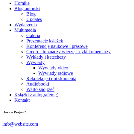
Homilie
Blog autorski
Blog
Updates
Wydarzenia
Multimedia
Galeria
Prezentacje książek
Konferencje naukowe i prasowe
Credo – to znaczy wierzę – cykl komentarzy
Wykłady i katechezy
Wywiady
Wywiady video
Wywiady radiowe
Rekolekcje i dni skupienia
Audiobooki
Warto spojrzeć
Książki z autografem ;)
Kontakt
Have a Project?
info@website.com