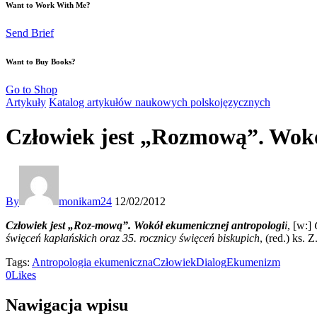
Want to Work With Me?
Send Brief
Want to Buy Books?
Go to Shop
Artykuły
Katalog artykułów naukowych polskojęzycznych
Człowiek jest „Rozmową”. Wokó
By
monikam24
12/02/2012
Cz
ł
owiek jest „Roz-mow
ą
”. Wokó
ł
ekumenicznej antropologi
i
, [w:]
ś
wi
ę
ce
ń
kap
ł
a
ń
skich oraz 35. rocznicy
ś
wi
ę
ce
ń
biskupich
, (red.) ks. 
Tags:
Antropologia ekumeniczna
Człowiek
Dialog
Ekumenizm
0
Likes
Nawigacja wpisu