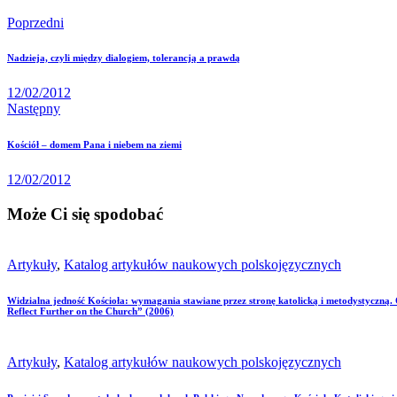
Poprzedni
Nadzieja, czyli między dialogiem, tolerancją a prawdą
12/02/2012
Następny
Kościół – domem Pana i niebem na ziemi
12/02/2012
Może Ci się spodobać
Artykuły
,
Katalog artykułów naukowych polskojęzycznych
Widzialna jedność Kościoła: wymagania stawiane przez stronę katolicką i metodystyczną
Reflect Further on the Church” (2006)
Artykuły
,
Katalog artykułów naukowych polskojęzycznych