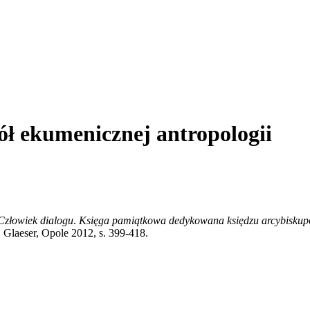
ł ekumenicznej antropologii
Cz
ł
owiek dialogu
.
Ksi
ę
ga pami
ą
tkowa dedykowana ksi
ę
dzu arcybiskup
Z. Glaeser, Opole 2012, s. 399-418.