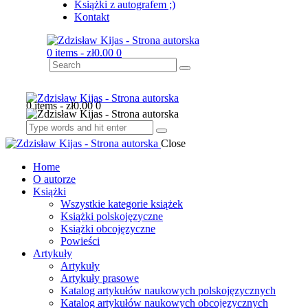
Książki z autografem ;)
Kontakt
0 items
-
zł0.00
0
0 items
-
zł0.00
0
Close
Home
O autorze
Książki
Wszystkie kategorie książek
Książki polskojęzyczne
Książki obcojęzyczne
Powieści
Artykuły
Artykuły
Artykuły prasowe
Katalog artykułów naukowych polskojęzycznych
Katalog artykułów naukowych obcojęzycznych