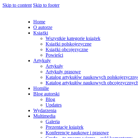
Skip to content
Skip to footer
Home
O autorze
Książki
Wszystkie kategorie książek
Książki polskojęzyczne
Książki obcojęzyczne
Powieści
Artykuły
Artykuły
Artykuły prasowe
Katalog artykułów naukowych polskojęzyczny
Katalog artykułów naukowych obcojęzycznyc
Homilie
Blog autorski
Blog
Updates
Wydarzenia
Multimedia
Galeria
Prezentacje książek
Konferencje naukowe i prasowe