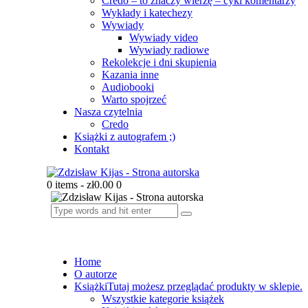
Credo – to znaczy wierzę – cykl komentarzy
Wykłady i katechezy
Wywiady
Wywiady video
Wywiady radiowe
Rekolekcje i dni skupienia
Kazania inne
Audiobooki
Warto spojrzeć
Nasza czytelnia
Credo
Książki z autografem ;)
Kontakt
0 items
-
zł0.00
0
Home
O autorze
Książki
Tutaj możesz przeglądać produkty w sklepie.
Wszystkie kategorie książek