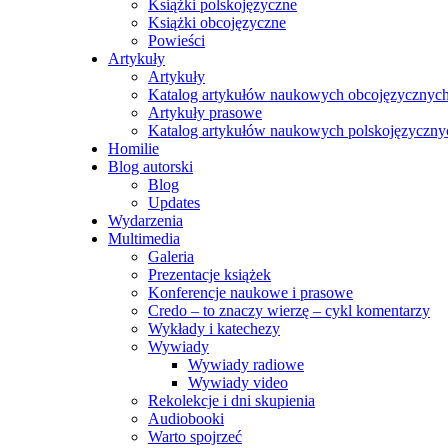
Książki polskojęzyczne
Książki obcojęzyczne
Powieści
Artykuły
Artykuły
Katalog artykułów naukowych obcojęzycznyc
Artykuły prasowe
Katalog artykułów naukowych polskojęzyczny
Homilie
Blog autorski
Blog
Updates
Wydarzenia
Multimedia
Galeria
Prezentacje książek
Konferencje naukowe i prasowe
Credo – to znaczy wierzę – cykl komentarzy
Wykłady i katechezy
Wywiady
Wywiady radiowe
Wywiady video
Rekolekcje i dni skupienia
Audiobooki
Warto spojrzeć