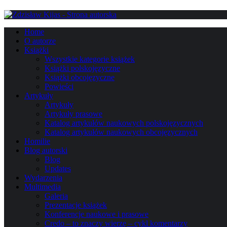
Home
O autorze
Książki
Wszystkie kategorie książek
Książki polskojęzyczne
Książki obcojęzyczne
Powieści
Artykuły
Artykuły
Artykuły prasowe
Katalog artykułów naukowych polskojęzycznych
Katalog artykułów naukowych obcojęzycznych
Homilie
Blog autorski
Blog
Updates
Wydarzenia
Multimedia
Galeria
Prezentacje książek
Konferencje naukowe i prasowe
Credo – to znaczy wierzę – cykl komentarzy