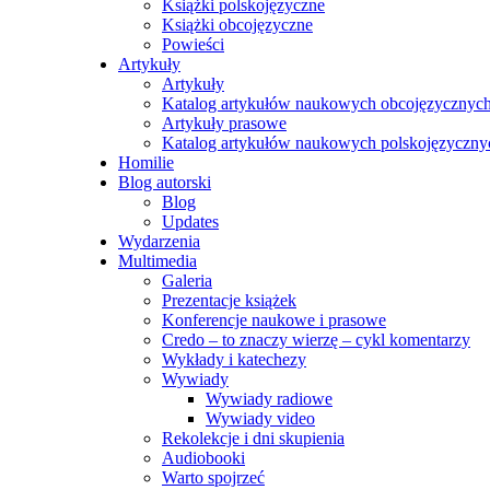
Książki polskojęzyczne
Książki obcojęzyczne
Powieści
Artykuły
Artykuły
Katalog artykułów naukowych obcojęzycznyc
Artykuły prasowe
Katalog artykułów naukowych polskojęzyczny
Homilie
Blog autorski
Blog
Updates
Wydarzenia
Multimedia
Galeria
Prezentacje książek
Konferencje naukowe i prasowe
Credo – to znaczy wierzę – cykl komentarzy
Wykłady i katechezy
Wywiady
Wywiady radiowe
Wywiady video
Rekolekcje i dni skupienia
Audiobooki
Warto spojrzeć