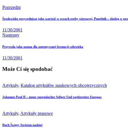
Poprzedni
Środowisko przyrodnicze jako wartość w oczach osoby wierzącej. Pustelnik – ekolog w po
11/30/2001
Następny
Przyroda jako szansa dla autentycznej formacji człowieka
11/30/2001
Może Ci się spodobać
Artykuły
,
Katalog artykułów naukowych obcojęzycznych
Johannes Paul II – neuer europäischer Seliger Und wegbereiter Europas
Artykuły
,
Artykuły prasowe
Duch Święty Stróżem nadziei