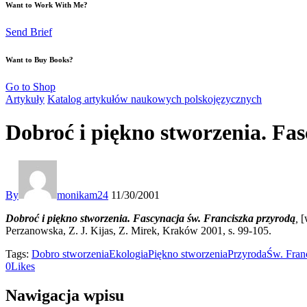
Want to Work With Me?
Send Brief
Want to Buy Books?
Go to Shop
Artykuły
Katalog artykułów naukowych polskojęzycznych
Dobroć i piękno stworzenia. Fa
By
monikam24
11/30/2001
Dobroć i piękno stworzenia. Fascynacja św. Franciszka przyrodą
,
[
Perzanowska, Z. J. Kijas, Z. Mirek, Kraków 2001, s. 99-105.
Tags:
Dobro stworzenia
Ekologia
Piękno stworzenia
Przyroda
Św. Fran
0
Likes
Nawigacja wpisu