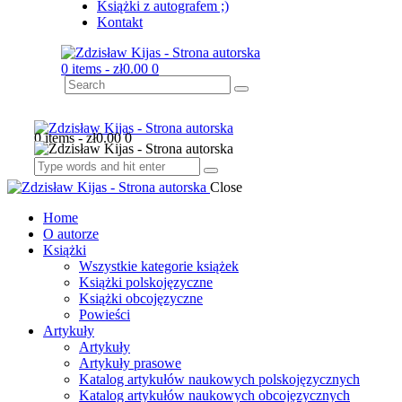
Książki z autografem ;)
Kontakt
0 items
-
zł0.00
0
0 items
-
zł0.00
0
Close
Home
O autorze
Książki
Wszystkie kategorie książek
Książki polskojęzyczne
Książki obcojęzyczne
Powieści
Artykuły
Artykuły
Artykuły prasowe
Katalog artykułów naukowych polskojęzycznych
Katalog artykułów naukowych obcojęzycznych