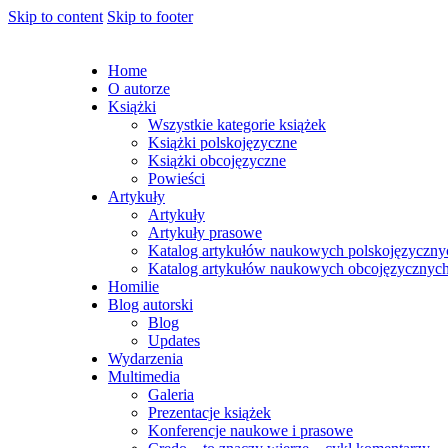
Skip to content
Skip to footer
Home
O autorze
Książki
Wszystkie kategorie książek
Książki polskojęzyczne
Książki obcojęzyczne
Powieści
Artykuły
Artykuły
Artykuły prasowe
Katalog artykułów naukowych polskojęzyczny
Katalog artykułów naukowych obcojęzycznyc
Homilie
Blog autorski
Blog
Updates
Wydarzenia
Multimedia
Galeria
Prezentacje książek
Konferencje naukowe i prasowe