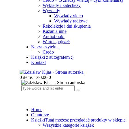
Credo – to znaczy wierzę – cykl komentarzy
Wykłady i katechezy
Wywiady
Wywiady video
Wywiady radiowe
Rekolekcje i dni skupienia
Kazania inne
Audiobooki
Warto spojrzeć
Nasza czytelnia
Credo
Książki z autografem ;)
Kontakt
0 items
-
zł0.00
0
Home
O autorze
Książki
Tutaj możesz przeglądać produkty w sklepie.
Wszystkie kategorie książek