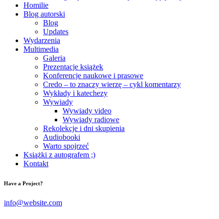
Homilie
Blog autorski
Blog
Updates
Wydarzenia
Multimedia
Galeria
Prezentacje książek
Konferencje naukowe i prasowe
Credo – to znaczy wierzę – cykl komentarzy
Wykłady i katechezy
Wywiady
Wywiady video
Wywiady radiowe
Rekolekcje i dni skupienia
Audiobooki
Warto spojrzeć
Książki z autografem ;)
Kontakt
Have a Project?
info@website.com