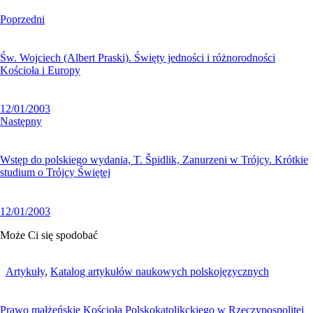
Poprzedni
Św. Wojciech (Albert Praski). Święty jedności i różnorodności
Kościoła i Europy
12/01/2003
Następny
Wstęp do polskiego wydania, T. Špidlik, Zanurzeni w Trójcy. Krótkie
studium o Trójcy Świętej
12/01/2003
Może Ci się spodobać
Artykuły
,
Katalog artykułów naukowych polskojęzycznych
Prawo małżeńskie Kościoła Polskokatolikckiego w Rzeczypospolitej