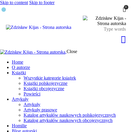
Skip to content
Skip to footer
0
Close
Home
O autorze
Książki
Wszystkie kategorie książek
Książki polskojęzyczne
Książki obcojęzyczne
Powieści
Artykuły
Artykuły
Artykuły prasowe
Katalog artykułów naukowych polskojęzycznych
Katalog artykułów naukowych obcojęzycznych
Homilie
Blog autorski