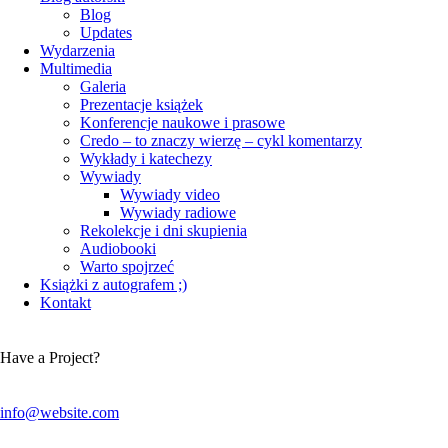
Blog
Updates
Wydarzenia
Multimedia
Galeria
Prezentacje książek
Konferencje naukowe i prasowe
Credo – to znaczy wierzę – cykl komentarzy
Wykłady i katechezy
Wywiady
Wywiady video
Wywiady radiowe
Rekolekcje i dni skupienia
Audiobooki
Warto spojrzeć
Książki z autografem ;)
Kontakt
Have a Project?
info@website.com