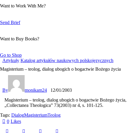
Want to Work With Me?
Send Brief
Want to Buy Books?
Go to Shop
Artykuły
Katalog artykułów naukowych polskojęzycznych
Magisterium – teolog, dialog ubogich o bogactwie Bożego życia
By
monikam24
12/01/2003
Magisterium – teolog, dialog ubogich o bogactwie Bo
ż
ego
ż
ycia
,
„Collectanea Theologica” 73(2003) nr 4, s. 101-125.
Tags:
Dialog
Magisterium
Teolog
0
Likes