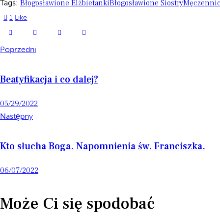
Tags:
Błogosławione Elżbietanki
Błogosławione Siostry
Męczennic
1
Like
Poprzedni
Beatyfikacja i co dalej?
05/29/2022
Następny
Kto słucha Boga. Napomnienia św. Franciszka.
06/07/2022
Może Ci się spodobać