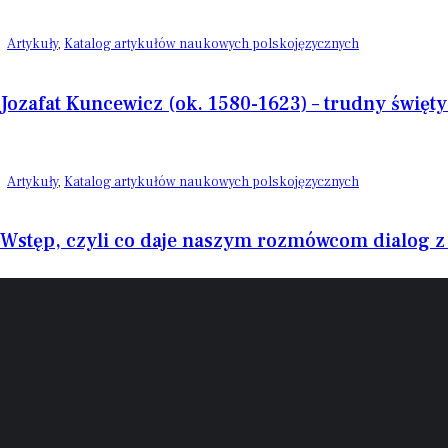
Artykuły
,
Katalog artykułów naukowych polskojęzycznych
Jozafat Kuncewicz (ok. 1580-1623) – trudny święt
Artykuły
,
Katalog artykułów naukowych polskojęzycznych
Wstęp, czyli co daje naszym rozmówcom dialog z