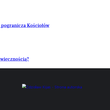
y pogranicza Kościołów
 wiecznością?