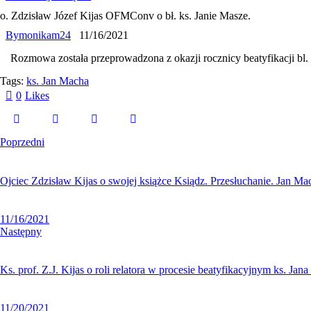
o. Zdzisław Józef Kijas OFMConv o bł. ks. Janie Masze.
By
monikam24
11/16/2021
Rozmowa została przeprowadzona z okazji rocznicy beatyfikacji bl.
Tags:
ks. Jan Macha
0
Likes
Poprzedni
Ojciec Zdzisław Kijas o swojej książce Ksiądz. Przesłuchanie. Jan Ma
11/16/2021
Następny
Ks. prof. Z.J. Kijas o roli relatora w procesie beatyfikacyjnym ks. Jan
11/20/2021