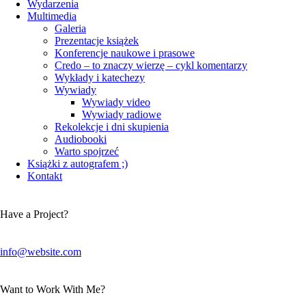
Wydarzenia
Multimedia
Galeria
Prezentacje książek
Konferencje naukowe i prasowe
Credo – to znaczy wierzę – cykl komentarzy
Wykłady i katechezy
Wywiady
Wywiady video
Wywiady radiowe
Rekolekcje i dni skupienia
Audiobooki
Warto spojrzeć
Książki z autografem ;)
Kontakt
Have a Project?
info@website.com
Want to Work With Me?