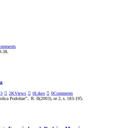
omments
0-38.
a
03
2K
Views
0
Likes
0
Comments
ca Podoliae”, R. II(2003), nr 2, s. 183-195.