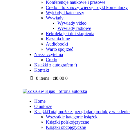
Konferencje naukowe i prasowe
Credo – to znaczy wierzę – cykl komentarzy
Wykłady i katechezy
Wywiady
Wywiady video
Wywiady radiowe
Rekolekcje i dni skupienia
Kazania inne
Audiobooki
Warto spojrzeć
Nasza czytelnia
Credo
Książki z autografem ;)
Kontakt
0 items
-
zł0.00
0
Home
O autorze
Książki
Tutaj możesz przeglądać produkty w sklepie
Wszystkie kategorie książek
Książki polskojęzyczne
Książki obcojęzyczne