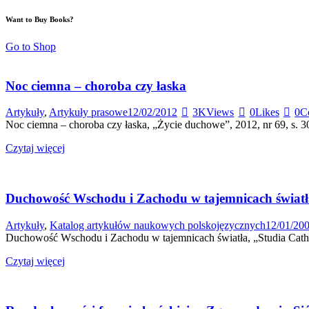
Want to Buy Books?
Go to Shop
Noc ciemna – choroba czy łaska
Artykuły
,
Artykuły prasowe
12/02/2012
3K
Views
0
Likes
0
C
Noc ciemna – choroba czy łaska, „Życie duchowe”, 2012, nr 69, s. 3
Czytaj więcej
Duchowość Wschodu i Zachodu w tajemnicach światł
Artykuły
,
Katalog artykułów naukowych polskojęzycznych
12/01/20
Duchowość Wschodu i Zachodu w tajemnicach światła, „Studia Catholi
Czytaj więcej