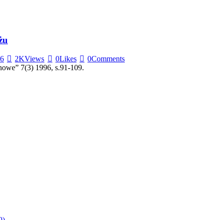
żu
96
2K
Views
0
Likes
0
Comments
howe” 7(3) 1996, s.91-109.