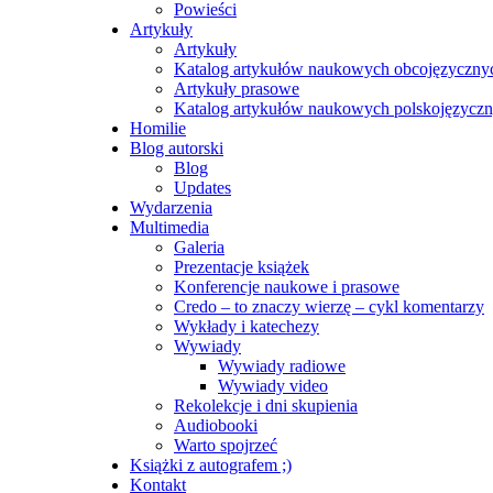
Powieści
Artykuły
Artykuły
Katalog artykułów naukowych obcojęzyczny
Artykuły prasowe
Katalog artykułów naukowych polskojęzycz
Homilie
Blog autorski
Blog
Updates
Wydarzenia
Multimedia
Galeria
Prezentacje książek
Konferencje naukowe i prasowe
Credo – to znaczy wierzę – cykl komentarzy
Wykłady i katechezy
Wywiady
Wywiady radiowe
Wywiady video
Rekolekcje i dni skupienia
Audiobooki
Warto spojrzeć
Książki z autografem ;)
Kontakt