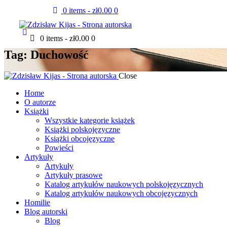
0 items
-
zł0.00
0
0 items
-
zł0.00
0
Tag: Duchowość
Close
Home
O autorze
Książki
Wszystkie kategorie książek
Książki polskojęzyczne
Książki obcojęzyczne
Powieści
Artykuły
Artykuły
Artykuły prasowe
Katalog artykułów naukowych polskojęzycznych
Katalog artykułów naukowych obcojęzycznych
Homilie
Blog autorski
Blog