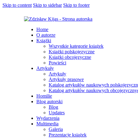
Skip to content
Skip to sidebar
Skip to footer
Home
O autorze
Książki
Wszystkie kategorie książek
Książki polskojęzyczne
Książki obcojęzyczne
Powieści
Artykuły
Artykuły
Artykuły prasowe
Katalog artykułów naukowych polskojęzycz
Katalog artykułów naukowych obcojęzyczny
Homilie
Blog autorski
Blog
Updates
Wydarzenia
Multimedia
Galeria
Prezentacje książek