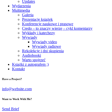
Updates
Wydarzenia
Multimedia
Galeria
Prezentacje książek
Konferencje naukowe i prasowe
Credo – to znaczy wierzę – cykl komentarzy
Wykłady i katechezy
Wywiady
Wywiady video
Wywiady radiowe
Rekolekcje i dni skupienia
Audiobooki
Warto spojrzeć
Książki z autografem ;)
Kontakt
Have a Project?
info@website.com
Want to Work With Me?
Send Brief