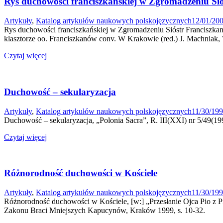
Rys duchowości franciszkańskiej w Zgromadzeniu Si
Artykuły
,
Katalog artykułów naukowych polskojęzycznych
12/01/20
Rys duchowości franciszkańskiej w Zgromadzeniu Sióstr Franciszka
klasztorze oo. Franciszkanów conv. W Krakowie (red.) J. Machniak
Czytaj więcej
Duchowość – sekularyzacja
Artykuły
,
Katalog artykułów naukowych polskojęzycznych
11/30/19
Duchowość – sekularyzacja, „Polonia Sacra”, R. III(XXI) nr 5/49(199
Czytaj więcej
Różnorodność duchowości w Kościele
Artykuły
,
Katalog artykułów naukowych polskojęzycznych
11/30/19
Różnorodność duchowości w Kościele, [w:] „Przesłanie Ojca Pio z Pi
Zakonu Braci Mniejszych Kapucynów, Kraków 1999, s. 10-32.