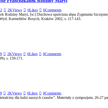
óstr Franciszkanek Rodziny Maryi
02
2K
Views
0
Likes
0
Comments
nek Rodziny Maryi, [w:] Duchowa spuścizna abpa Zygmunta Szczęsnego
, Wyd. Karmelitów Bosych, Kraków 2002, s. 117-143.
99
2K
Views
0
Likes
0
Comments
9), s. 159-171.
99
2K
Views
0
Likes
0
Comments
etralciny dla ludzi naszych czasów”. Materiały z sympozjum, 26-27 p