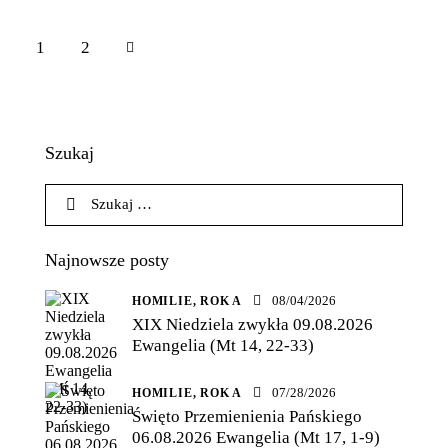
Stronicowanie
>
Page
1
Page
2
wpisów
Szukaj
Szukaj:
Najnowsze posty
08/04/2026
HOMILIE,
ROK A
XIX Niedziela zwykła 09.08.2026
Ewangelia (Mt 14, 22-33)
07/28/2026
HOMILIE,
ROK A
Święto Przemienienia Pańskiego
06.08.2026 Ewangelia (Mt 17, 1-9)