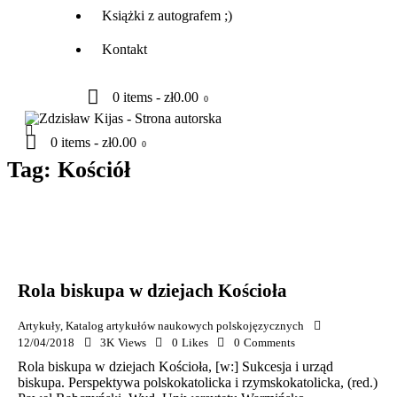
Książki z autografem ;)
Kontakt
0 items
-
zł0.00
0
0 items
-
zł0.00
0
Tag: Kościół
Rola biskupa w dziejach Kościoła
Artykuły
,
Katalog artykułów naukowych polskojęzycznych
12/04/2018
3K
Views
0
Likes
0
Comments
Rola biskupa w dziejach Kościoła, [w:] Sukcesja i urząd
biskupa. Perspektywa polskokatolicka i rzymskokatolicka, (red.)