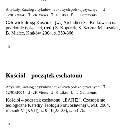
Artykuły
,
Katalog artykułów naukowych polskojęzycznych
12/01/2004
2K
Views
0
Likes
0
Comments
Człowiek drogą Kościoła, [w:] Archidiecezja Krakowska na
przełomie tysiącleci, (red.) S. Koperek, S. Szczur, M. Leśniak,
B. Mielec, Kraków 2004, s. 359-366.
Kościół – początek eschatonu
Artykuły
,
Katalog artykułów naukowych polskojęzycznych
12/01/2004
2K
Views
0
Likes
0
Comments
Kościół – początek eschatonu, „ΕΛΠΙΣ”. Czasopismo
teologiczne Katedry Teologii Prawosławnej UwB, 2004,
rocznik VI(XVII), z. 9-10(22-23), s. 63-76.