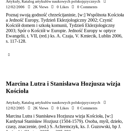
Artykuły
,
Katalog artykułów naukowych polskojęzycznych
12/02/2006
2K
Views
0
Likes
0
Comments
Poznaj swoją godność chrześcijaninie, [w:] Wspólnota Kościoła
a Jedność Europy, Tydzień Eklezjologiczny 2002; Czynić
Kościół domem i szkołą komunii, Tydzień Eklezjologiczny
2003; Spór o Kościół w Europie. Jedność Europy w optyce
Ewangelii, t. VII, (red.) ks. A. Czaja, V. Kmiecik, Lublin 2006,
s. 117-128.
Marcina Lutra i Stanisława Hozjusza wizja
Kościoła
Artykuły
,
Katalog artykułów naukowych polskojęzycznych
12/02/2005
2K
Views
0
Likes
0
Comments
Marcina Lutra i Stanisława Hozjusza wizja Kościoła, [w:]
Kardynał Stanisław Hozjusz (1504-1579). Osoba, myśl, dzieło,
czasy, znaczenie, (red.) S. Achremczyk, ks. J. Guzowski, bp J.