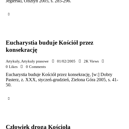
Jegierski, Olsztyn 2005, s. 285-296.
Eucharystia buduje Kościół przez
konsekrację
Artykuły
,
Artykuły prasowe
01/02/2005
2K
Views
0
Likes
0
Comments
Eucharystia buduje Kościół przez konsekrację, [w:] Dobry
Pasterz, z. XXX, styczeń-grudzień, Zielona Góra 2005, s. 41-
50.
Człowiek drogą Kościoła