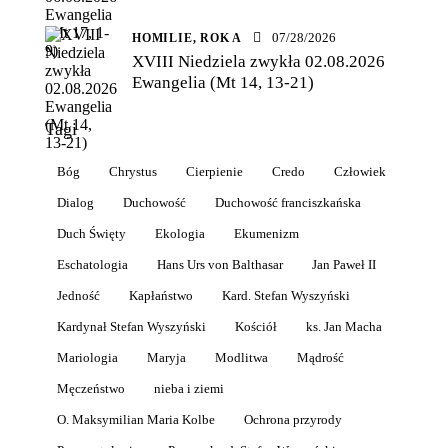
07/28/2026
HOMILIE,
ROK A
XVIII Niedziela zwykła 02.08.2026
Ewangelia (Mt 14, 13-21)
Tagi
Bóg
Chrystus
Cierpienie
Credo
Człowiek
Dialog
Duchowość
Duchowość franciszkańska
Duch Święty
Ekologia
Ekumenizm
Eschatologia
Hans Urs von Balthasar
Jan Paweł II
Jedność
Kapłaństwo
Kard. Stefan Wyszyński
Kardynał Stefan Wyszyński
Kościół
ks. Jan Macha
Mariologia
Maryja
Modlitwa
Mądrość
Męczeństwo
nieba i ziemi
O. Maksymilian Maria Kolbe
Ochrona przyrody