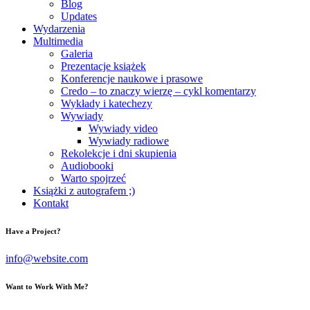
Blog
Updates
Wydarzenia
Multimedia
Galeria
Prezentacje książek
Konferencje naukowe i prasowe
Credo – to znaczy wierzę – cykl komentarzy
Wykłady i katechezy
Wywiady
Wywiady video
Wywiady radiowe
Rekolekcje i dni skupienia
Audiobooki
Warto spojrzeć
Książki z autografem ;)
Kontakt
Have a Project?
info@website.com
Want to Work With Me?