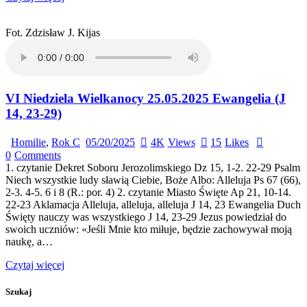
Fot. Zdzisław J. Kijas
VI Niedziela Wielkanocy 25.05.2025 Ewangelia (J
14, 23-29)
Homilie
,
Rok C
05/20/2025
4K
Views
15
Likes
0
Comments
1. czytanie Dekret Soboru Jerozolimskiego Dz 15, 1-2. 22-29 Psalm
Niech wszystkie ludy sławią Ciebie, Boże Albo: Alleluja Ps 67 (66),
2-3. 4-5. 6 i 8 (R.: por. 4) 2. czytanie Miasto Święte Ap 21, 10-14.
22-23 Aklamacja Alleluja, alleluja, alleluja J 14, 23 Ewangelia Duch
Święty nauczy was wszystkiego J 14, 23-29 Jezus powiedział do
swoich uczniów: «Jeśli Mnie kto miłuje, będzie zachowywał moją
naukę, a…
Czytaj więcej
Szukaj