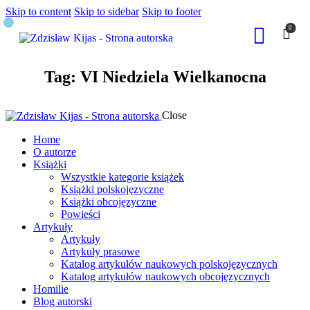
Skip to content
Skip to sidebar
Skip to footer
0
Tag: VI Niedziela Wielkanocna
Close
Home
O autorze
Książki
Wszystkie kategorie książek
Książki polskojęzyczne
Książki obcojęzyczne
Powieści
Artykuły
Artykuły
Artykuły prasowe
Katalog artykułów naukowych polskojęzycznych
Katalog artykułów naukowych obcojęzycznych
Homilie
Blog autorski