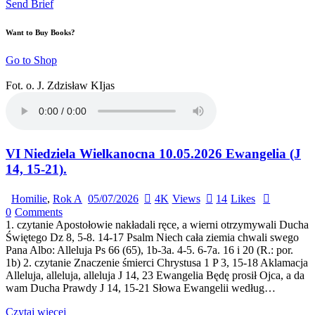
Send Brief
Want to Buy Books?
Go to Shop
Fot. o. J. Zdzisław KIjas
VI Niedziela Wielkanocna 10.05.2026 Ewangelia (J
14, 15-21).
Homilie
,
Rok A
05/07/2026
4K
Views
14
Likes
0
Comments
1. czytanie Apostołowie nakładali ręce, a wierni otrzymywali Ducha
Świętego Dz 8, 5-8. 14-17 Psalm Niech cała ziemia chwali swego
Pana Albo: Alleluja Ps 66 (65), 1b-3a. 4-5. 6-7a. 16 i 20 (R.: por.
1b) 2. czytanie Znaczenie śmierci Chrystusa 1 P 3, 15-18 Aklamacja
Alleluja, alleluja, alleluja J 14, 23 Ewangelia Będę prosił Ojca, a da
wam Ducha Prawdy J 14, 15-21 Słowa Ewangelii według…
Czytaj więcej