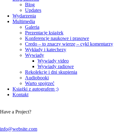
Blog
Updates
Wydarzenia
Multimedia
Galeria
Prezentacje książek
Konferencje naukowe i prasowe
Credo – to znaczy wierzę – cykl komentarzy
Wykłady i katechezy
Wywiady
Wywiady video
Wywiady radiowe
Rekolekcje i dni skupienia
Audiobooki
Warto spojrzeć
Książki z autografem ;)
Kontakt
Have a Project?
info@website.com