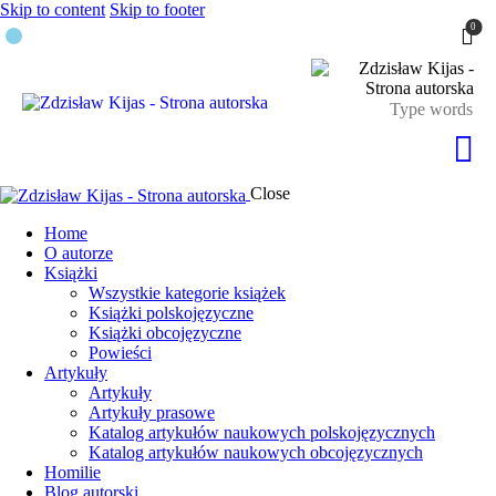
Skip to content
Skip to footer
0
Close
Home
O autorze
Książki
Wszystkie kategorie książek
Książki polskojęzyczne
Książki obcojęzyczne
Powieści
Artykuły
Artykuły
Artykuły prasowe
Katalog artykułów naukowych polskojęzycznych
Katalog artykułów naukowych obcojęzycznych
Homilie
Blog autorski