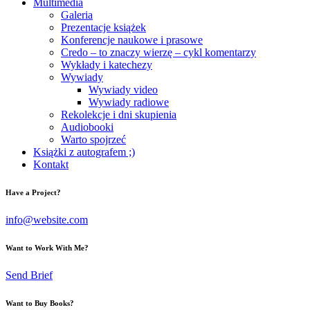
Multimedia
Galeria
Prezentacje książek
Konferencje naukowe i prasowe
Credo – to znaczy wierzę – cykl komentarzy
Wykłady i katechezy
Wywiady
Wywiady video
Wywiady radiowe
Rekolekcje i dni skupienia
Audiobooki
Warto spojrzeć
Książki z autografem ;)
Kontakt
Have a Project?
info@website.com
Want to Work With Me?
Send Brief
Want to Buy Books?