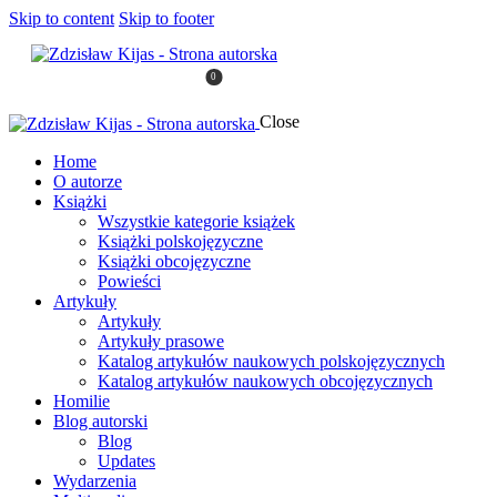
Skip to content
Skip to footer
0
Close
Home
O autorze
Książki
Wszystkie kategorie książek
Książki polskojęzyczne
Książki obcojęzyczne
Powieści
Artykuły
Artykuły
Artykuły prasowe
Katalog artykułów naukowych polskojęzycznych
Katalog artykułów naukowych obcojęzycznych
Homilie
Blog autorski
Blog
Updates
Wydarzenia