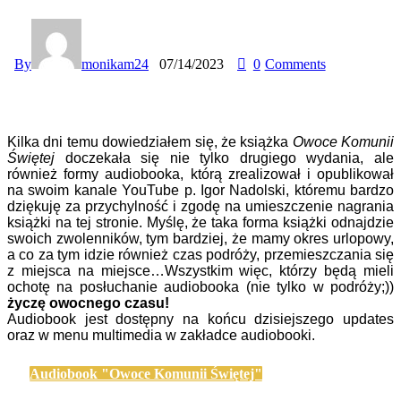
By
monikam24
07/14/2023
0
Comments
Kilka dni temu dowiedziałem się, że książka
Owoce Komunii
Świętej
doczekała się nie tylko drugiego wydania, ale
również formy audiobooka, którą zrealizował i opublikował
na swoim kanale YouTube p. Igor Nadolski, któremu bardzo
dziękuję za przychylność i zgodę na umieszczenie nagrania
książki na tej stronie. Myślę, że taka forma książki odnajdzie
swoich zwolenników, tym bardziej, że mamy okres urlopowy,
a co za tym idzie również czas podróży, przemieszczania się
z miejsca na miejsce…Wszystkim więc, którzy będą mieli
ochotę na posłuchanie audiobooka (nie tylko w podróży;))
życzę owocnego czasu!
Audiobook jest dostępny na końcu dzisiejszego updates
oraz w menu multimedia w zakładce audiobooki.
Audiobook "Owoce Komunii Świętej"