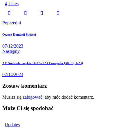
4
Likes
Nawigacja
Poprzedni
wpisu
Owoce Komunii Świętej
07/12/2023
Następny
XV Niedziela zwykła 16.07.2023 Ewangelia (Mt 13, 1-23)
07/14/2023
Zostaw komentarz
Musisz się
zalogować
, aby móc dodać komentarz.
Może Ci się spodobać
Updates