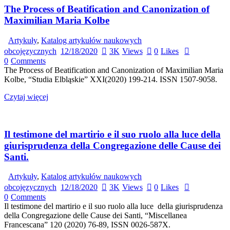
The Process of Beatification and Canonization of
Maximilian Maria Kolbe
Artykuły
,
Katalog artykułów naukowych
obcojęzycznych
12/18/2020
3K
Views
0
Likes
0
Comments
The Process of Beatification and Canonization of Maximilian Maria
Kolbe, “Studia Elbląskie” XXI(2020) 199-214. ISSN 1507-9058.
Czytaj więcej
Il testimone del martirio e il suo ruolo alla luce della
giurisprudenza della Congregazione delle Cause dei
Santi.
Artykuły
,
Katalog artykułów naukowych
obcojęzycznych
12/18/2020
3K
Views
0
Likes
0
Comments
Il testimone del martirio e il suo ruolo alla luce della giurisprudenza
della Congregazione delle Cause dei Santi, “Miscellanea
Francescana” 120 (2020) 76-89, ISSN 0026-587X.