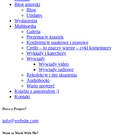
Blog autorski
Blog
Updates
Wydarzenia
Multimedia
Galeria
Prezentacje książek
Konferencje naukowe i prasowe
Credo – to znaczy wierzę – cykl komentarzy
Wykłady i katechezy
Wywiady
Wywiady video
Wywiady radiowe
Rekolekcje i dni skupienia
Audiobooki
Warto spojrzeć
Książki z autografem ;)
Kontakt
Have a Project?
info@website.com
Want to Work With Me?