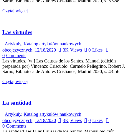
Sarno, Biblioteca de Autores Cristianos, Madrid 2020, s. 57-88.
Czytaj więcej
Las virtudes
Artykuły
,
Katalog artykułów naukowych
obcojęzycznych
12/18/2020
3K
Views
0
Likes
0
Comments
Las virtudes, [w:] Las Causas de los Santos. Manual (edición
preparada por) Vincenzo Criscuolo, Carmelo Pellegrino, Robert J.
Sarno, Biblioteca de Autores Cristianos, Madrid 2020, s. 43-56.
Czytaj więcej
La santidad
Artykuły
,
Katalog artykułów naukowych
obcojęzycznych
12/18/2020
3K
Views
0
Likes
0
Comments
La santidad, [w:] Las Causas de los Santos. Manual (edición