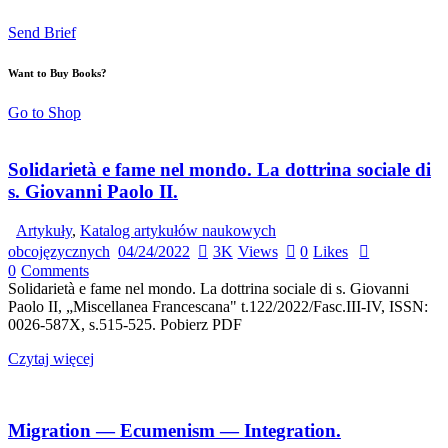
Send Brief
Want to Buy Books?
Go to Shop
Solidarietà e fame nel mondo. La dottrina sociale di
s. Giovanni Paolo II.
Artykuły
,
Katalog artykułów naukowych
obcojęzycznych
04/24/2022
3K
Views
0
Likes
0
Comments
Solidarietà e fame nel mondo. La dottrina sociale di s. Giovanni
Paolo II, „Miscellanea Francescana" t.122/2022/Fasc.III-IV, ISSN:
0026-587X, s.515-525. Pobierz PDF
Czytaj więcej
Migration — Ecumenism — Integration.