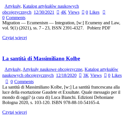
Artykuły
,
Katalog artykułów naukowych
obcojęzycznych
12/30/2021
4K
Views
0
Likes
0
Comments
Migration — Ecumenism — Integration, [w:] Ecumeny and Law,
vol. 9(1) (2021), ss. 7 - 23, ISSN 2391-4327. Pobierz PDF
Czytaj więcej
La santità di Massimiliano Kolbe
Artykuły
,
Artykuły naukowe obcojęzyczne
,
Katalog artykułów
naukowych obcojęzycznych
12/18/2020
3K
Views
0
Likes
0
Comments
La santità di Massimiliano Kolbe, [w:] La santità francescana alla
luce della esortazione Gaudete et Exsultate. Quale messagio per il
mondo di oggi? (a cura di) Luca Bianchi. Edizioni Dehoniane
Bologna 2020, s. 103-120. ISBN 978-88-10-54165-4.
Czytaj więcej