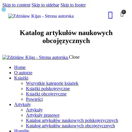
Skip to content
Skip to sidebar
Skip to footer
0
Katalog artykułów naukowych
obcojęzycznych
Close
Home
O autorze
Książki
Wszystkie kategorie książek
Książki polskojęzyczne
Książki obcojęzyczne
Powieści
Artykuły
Artykuły
Artykuły prasowe
Katalog artykułów naukowych polskojęzycznych
Katalog artykułów naukowych obcojęzycznych
Homilie