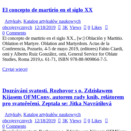
El concepto de martirio en el siglo XX
Artykuły
,
Katalog artykułów naukowych
obcojęzycznych
12/18/2019
3K
Views
0
Likes
0
Comments
El concepto de martirio en el siglo XX., [w:] Oblación y Martitio.
Oblation et Martyre. Oblation and Martyrdom. Actas de la
Conferencia, Pozuelo, 4-5 de mayo 2019, (editores) Fabio Ciardi,
omi y Alberto Ruiz González, omi, General Service for Oblate
Studies, Roma 2019,s. 61-71, ISBN 978-88-909864-7-5.
Czytaj więcej
Dozráváni svatosti. Rozhovor s o. Zdzisławem
Kijasem OFMConv, autorem rady knih, relátorem
pro svatořečeni. Zeptala se: Jitka Navrátilová
Artykuły
,
Katalog artykułów naukowych
obcojęzycznych
12/18/2019
3K
Views
0
Likes
0
Comments