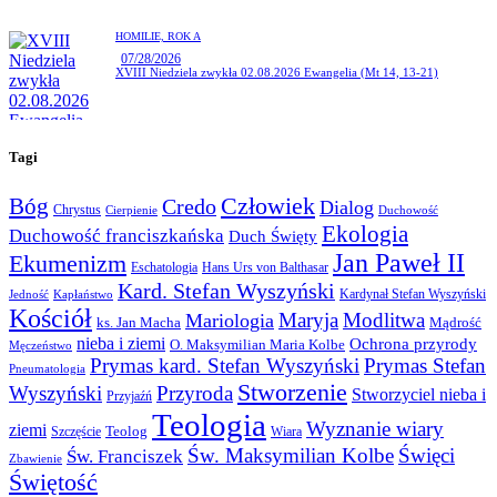
HOMILIE,
ROK A
07/28/2026
XVIII Niedziela zwykła 02.08.2026 Ewangelia (Mt 14, 13-21)
Tagi
Człowiek
Bóg
Credo
Dialog
Chrystus
Cierpienie
Duchowość
Ekologia
Duchowość franciszkańska
Duch Święty
Jan Paweł II
Ekumenizm
Eschatologia
Hans Urs von Balthasar
Kard. Stefan Wyszyński
Kardynał Stefan Wyszyński
Jedność
Kapłaństwo
Kościół
Maryja
Modlitwa
Mariologia
ks. Jan Macha
Mądrość
nieba i ziemi
Ochrona przyrody
O. Maksymilian Maria Kolbe
Męczeństwo
Prymas kard. Stefan Wyszyński
Prymas Stefan
Pneumatologia
Stworzenie
Wyszyński
Przyroda
Stworzyciel nieba i
Przyjaźń
Teologia
Wyznanie wiary
ziemi
Teolog
Szczęście
Wiara
Św. Maksymilian Kolbe
Święci
Św. Franciszek
Zbawienie
Świętość