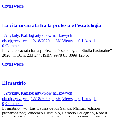
Czytaj więcej
La vita cosacrata fra la profezia e l’escatologia
Artykuły
,
Katalog artykułów naukowych
obcojęzycznych
12/18/2020
3K
Views
0
Likes
0
Comments
La vita cosacrata fra la profezia e l'escatologia, „Studia Pastoralne”
2020, nr 16, s. 233-244. ISBN 9978-83-8099-125-5.
Czytaj więcej
El martirio
Artykuły
,
Katalog artykułów naukowych
obcojęzycznych
12/18/2020
3K
Views
0
Likes
0
Comments
El martirio, [w:] Las Causas de los Santos. Manual (edición
preparada por) Vincenzo Criscuolo, Carmelo Pellegrino, Robert J.