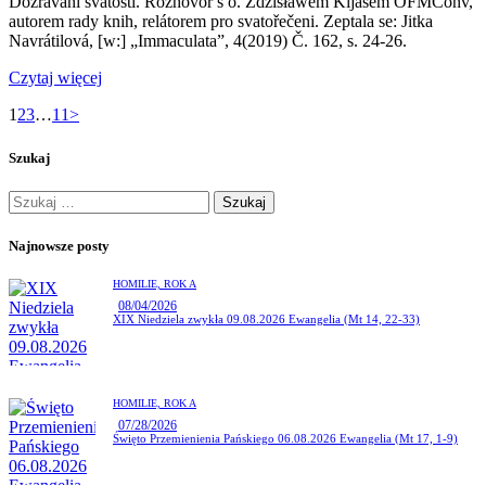
Dozráváni svatosti. Rozhovor s o. Zdzisławem Kijasem OFMConv,
autorem rady knih, relátorem pro svatořečeni. Zeptala se: Jitka
Navrátilová, [w:] „Immaculata”, 4(2019) Č. 162, s. 24-26.
Czytaj więcej
1
2
3
…
11
>
Szukaj
Najnowsze posty
HOMILIE,
ROK A
08/04/2026
XIX Niedziela zwykła 09.08.2026 Ewangelia (Mt 14, 22-33)
HOMILIE,
ROK A
07/28/2026
Święto Przemienienia Pańskiego 06.08.2026 Ewangelia (Mt 17, 1-9)