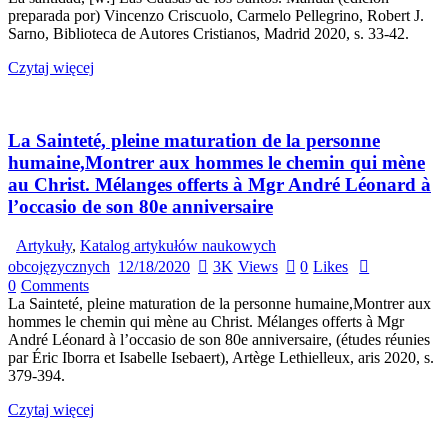
preparada por) Vincenzo Criscuolo, Carmelo Pellegrino, Robert J.
Sarno, Biblioteca de Autores Cristianos, Madrid 2020, s. 33-42.
Czytaj więcej
La Sainteté, pleine maturation de la personne
humaine,Montrer aux hommes le chemin qui mène
au Christ. Mélanges offerts à Mgr André Léonard à
l’occasio de son 80e anniversaire
Artykuły
,
Katalog artykułów naukowych
obcojęzycznych
12/18/2020
3K
Views
0
Likes
0
Comments
La Sainteté, pleine maturation de la personne humaine,Montrer aux
hommes le chemin qui mène au Christ. Mélanges offerts à Mgr
André Léonard à l’occasio de son 80e anniversaire, (études réunies
par Éric Iborra et Isabelle Isebaert), Artège Lethielleux, aris 2020, s.
379-394.
Czytaj więcej