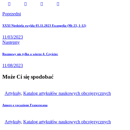
Poprzedni
Nawigacja
XXXI Niedziela zwykła 05.11.2023 Ewangelia (Mt 23, 1-12)
wpisu
11/03/2023
Następny
Rozmowy nie tylko o wierze 4. Czyściec
11/08/2023
Może Ci się spodobać
Artykuły
,
Katalog artykułów naukowych obcojęzycznych
Amore e vocazione Francescana
Artykuły
,
Katalog artykułów naukowych obcojęzycznych