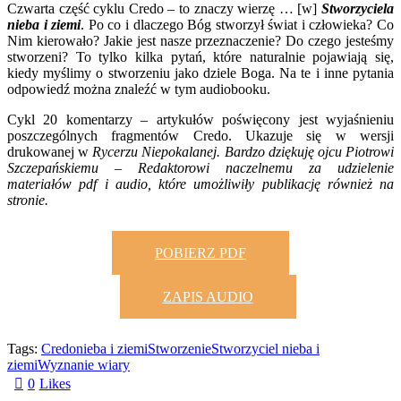
Czwarta część cyklu Credo – to znaczy wierzę … [w]
Stworzyciela
nieba i ziemi
. Po co i dlaczego Bóg stworzył świat i człowieka? Co
Nim kierowało? Jakie jest nasze przeznaczenie? Do czego jesteśmy
stworzeni? To tylko kilka pytań, które naturalnie pojawiają się,
kiedy myślimy o stworzeniu jako dziele Boga. Na te i inne pytania
odpowiedź można znaleźć w tym audiobooku.
Cykl 20 komentarzy – artykułów poświęcony jest wyjaśnieniu
poszczególnych fragmentów Credo. Ukazuje się w wersji
drukowanej w
Rycerzu Niepokalanej. Bardzo dziękuję ojcu Piotrowi
Szczepańskiemu – Redaktorowi naczelnemu za udzielenie
materiałów pdf i audio, które umożliwiły publikację również na
stronie.
POBIERZ PDF
ZAPIS AUDIO
Tags:
Credo
nieba i ziemi
Stworzenie
Stworzyciel nieba i
ziemi
Wyznanie wiary
0
Likes