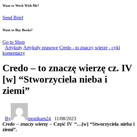
Want to Work With Me?
Send Brief
Want to Buy Books?
Go to Shop
Artykuły
Artykuły prasowe
Credo - to znaczy wierzę - cykl
komentarzy
Credo – to znaczę wierzę cz. IV
[w] “Stworzyciela nieba i
ziemi”
By
monikam24
11/08/2023
Credo – znaczy wierzę –
Część IV “…[w] “Stworzyciela nieba i
ziemi”.