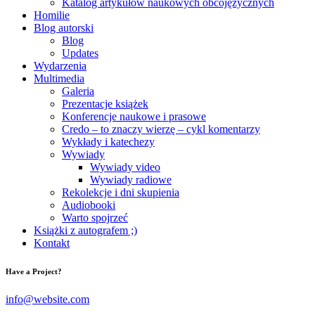
Katalog artykułów naukowych obcojęzycznych
Homilie
Blog autorski
Blog
Updates
Wydarzenia
Multimedia
Galeria
Prezentacje książek
Konferencje naukowe i prasowe
Credo – to znaczy wierzę – cykl komentarzy
Wykłady i katechezy
Wywiady
Wywiady video
Wywiady radiowe
Rekolekcje i dni skupienia
Audiobooki
Warto spojrzeć
Książki z autografem ;)
Kontakt
Have a Project?
info@website.com