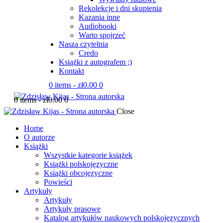
Rekolekcje i dni skupienia
Kazania inne
Audiobooki
Warto spojrzeć
Nasza czytelnia
Credo
Książki z autografem ;)
Kontakt
0 items
-
zł0.00
0
0 items
-
zł0.00
0
Close
Home
O autorze
Książki
Wszystkie kategorie książek
Książki polskojęzyczne
Książki obcojęzyczne
Powieści
Artykuły
Artykuły
Artykuły prasowe
Katalog artykułów naukowych polskojęzycznych