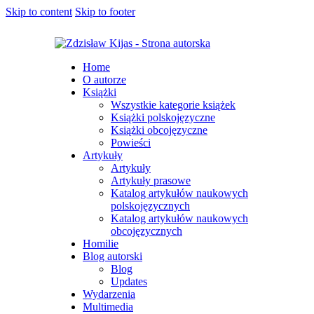
Skip to content
Skip to footer
Home
O autorze
Książki
Wszystkie kategorie książek
Książki polskojęzyczne
Książki obcojęzyczne
Powieści
Artykuły
Artykuły
Artykuły prasowe
Katalog artykułów naukowych
polskojęzycznych
Katalog artykułów naukowych
obcojęzycznych
Homilie
Blog autorski
Blog
Updates
Wydarzenia
Multimedia