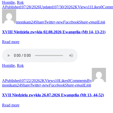
Homilie
,
Rok
A
Published:
07/28/2026
Updated:
07/30/2026
2K
Views
11
Likes
0
Comm
monikam24
Share
Twitter-new
Facebook
Share-email
Link
XVIII Niedziela zwykła 02.08.2026 Ewangelia (Mt 14, 13-21)
Read more
Homilie
,
Rok
A
Published:
07/22/2026
2K
Views
10
Likes
0
Comments
By
monikam24
Share
Twitter-new
Facebook
Share-email
Link
XVII Niedziela zwykła 26.07.2026 Ewangelia (Mt 13, 44-52)
Read more