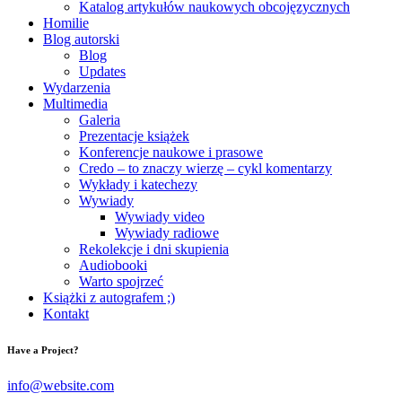
Katalog artykułów naukowych obcojęzycznych
Homilie
Blog autorski
Blog
Updates
Wydarzenia
Multimedia
Galeria
Prezentacje książek
Konferencje naukowe i prasowe
Credo – to znaczy wierzę – cykl komentarzy
Wykłady i katechezy
Wywiady
Wywiady video
Wywiady radiowe
Rekolekcje i dni skupienia
Audiobooki
Warto spojrzeć
Książki z autografem ;)
Kontakt
Have a Project?
info@website.com