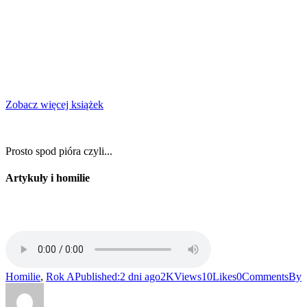
Zobacz więcej książek
Prosto spod pióra czyli...
Artykuły i homilie
Homilie
,
Rok A
Published:
2 dni ago
2K
Views
10
Likes
0
Comments
By