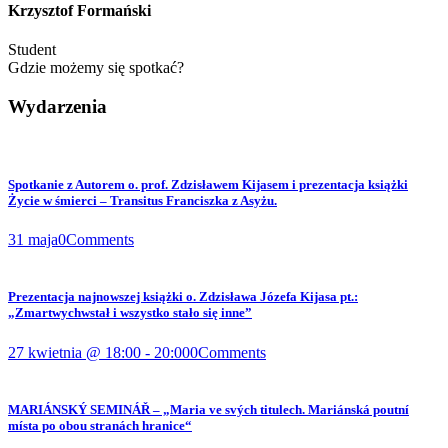
Krzysztof Formański
Student
Gdzie możemy się spotkać?
Wydarzenia
Spotkanie z Autorem o. prof. Zdzisławem Kijasem i prezentacja książki
Życie w śmierci – Transitus Franciszka z Asyżu.
31 maja
0
Comments
Prezentacja najnowszej książki o. Zdzisława Józefa Kijasa pt.:
„Zmartwychwstał i wszystko stało się inne”
27 kwietnia @ 18:00
-
20:00
0
Comments
MARIÁNSKÝ SEMINÁŘ – „Maria ve svých titulech. Mariánská poutní
místa po obou stranách hranice“