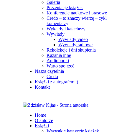
Galeria
Prezentacje książek
Konferencje naukowe i prasowe
Credo – to znaczy wierzę – cykl
komentarzy
Wykłady i katechezy
Wywiady
Wywiady video
Wywiady radiowe
Rekolekcje i dni skupienia
Kazania inne
Audiobooki
Warto spojrzeć
Nasza czytelnia
Credo
Książki z autografem ;)
Kontakt
Home
O autorze
Książki
Wszystkie kategorie książek