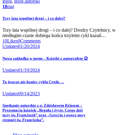
Blog
,
Blog autorski
18
maj
Trzy lata wspólnej drogi – i co dalej?
Trzy lata wspólnej drogi – i co dalej? Drodzy Czytelnicy, w
niedługim czasie dobiega końca trzyletni cykl kazań…
10
Likes
0
Comments
Updates
01/20/2024
Nowa zakładka w menu – Książki z autografem 😉
Updates
01/19/2024
To jeszcze nie koniec cyklu Credo …
Updates
09/14/2023
Spotkanie autorskie z o. Zdzisławem Kijasem –
Prezentacja książek „Reguła i życie. Czego dziś
uczy św. Franciszek” oraz „Greccio i owoce nocy
ciemnej św. Franciszka”.