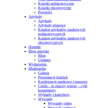
Książki polskojęzyczne
Książki obcojęzyczne
Powieści
Artykuły
Artykuły
Artykuły prasowe
Katalog artykułów naukowych
polskojęzycznych
Katalog artykułów naukowych
obcojęzycznych
Homilie
Blog autorski
Blog
Updates
Wydarzenia
Multimedia
Galeria
Prezentacje książek
Konferencje naukowe i prasowe
Credo – to znaczy wierzę – cykl
komentarzy
Wykłady i katechezy
Wywiady
Wywiady video
Wywiady radiowe