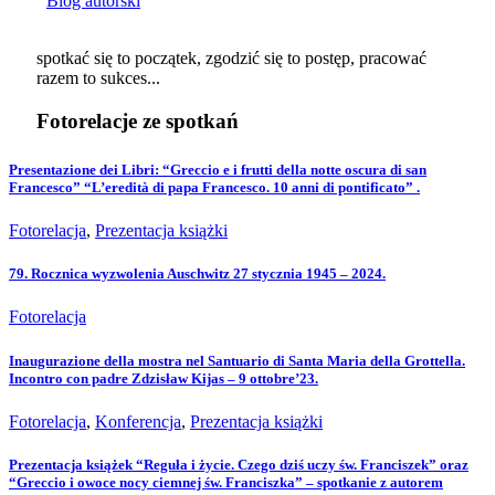
Blog autorski
spotkać się to początek, zgodzić się to postęp, pracować
razem to sukces...
Fotorelacje ze spotkań
Presentazione dei Libri: “Greccio e i frutti della notte oscura di san
Francesco” “L’eredità di papa Francesco. 10 anni di pontificato” .
Fotorelacja
,
Prezentacja książki
79. Rocznica wyzwolenia Auschwitz 27 stycznia 1945 – 2024.
Fotorelacja
Inaugurazione della mostra nel Santuario di Santa Maria della Grottella.
Incontro con padre Zdzisław Kijas – 9 ottobre’23.
Fotorelacja
,
Konferencja
,
Prezentacja książki
Prezentacja książek “Reguła i życie. Czego dziś uczy św. Franciszek” oraz
“Greccio i owoce nocy ciemnej św. Franciszka” – spotkanie z autorem