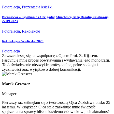
Fotorelacja
,
Prezentacja książki
Bieńkówka – I spotkanie z Czcigodną Służebnicą Bożą Rozalią Celakówną
22.09.2023
Fotorelacja
,
Rekolekcje
Rekolekcje – Wieliczka 2023
Fotorelacja
Zawsze cieszę się na współpracę z Ojcem Prof. Z. Kijasem.
Fascynuje mnie proces powstawania i wydawania jego monografii.
To doświadczenie niezwykle profesjonalne, pełne spokoju i
życzliwości oraz wyjątkowo dobrej komunikacji.
Marek Grzeszcz
Manager
Pierwszy raz zetknęłam się z twórczością Ojca Zdzisława blisko 25
lat temu. W książkach Ojca stale zaskakuje mnie świeżość
spojrzenia na sprawy bliskie każdemu człowiekowi, ich aktualność i