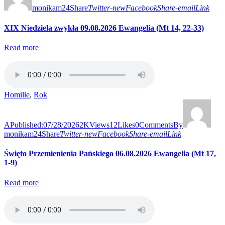
monikam24
Share
Twitter-new
Facebook
Share-email
Link
XIX Niedziela zwykła 09.08.2026 Ewangelia (Mt 14, 22-33)
Read more
Homilie
,
Rok
A
Published:
07/28/2026
2K
Views
12
Likes
0
Comments
By
monikam24
Share
Twitter-new
Facebook
Share-email
Link
Święto Przemienienia Pańskiego 06.08.2026 Ewangelia (Mt 17,
1-9)
Read more