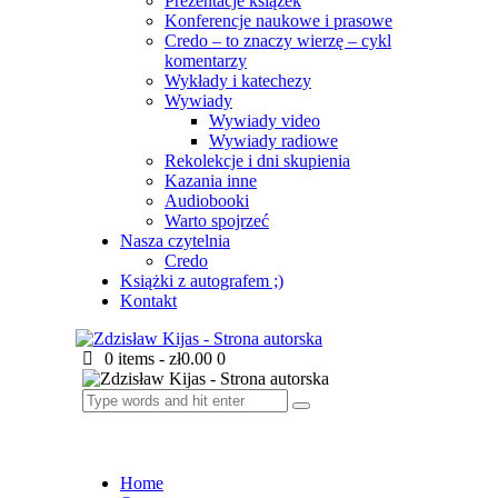
Prezentacje książek
Konferencje naukowe i prasowe
Credo – to znaczy wierzę – cykl
komentarzy
Wykłady i katechezy
Wywiady
Wywiady video
Wywiady radiowe
Rekolekcje i dni skupienia
Kazania inne
Audiobooki
Warto spojrzeć
Nasza czytelnia
Credo
Książki z autografem ;)
Kontakt
0 items
-
zł0.00
0
Home