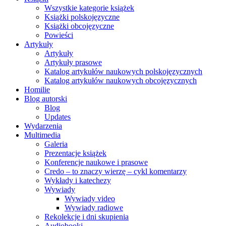
Wszystkie kategorie książek
Książki polskojęzyczne
Książki obcojęzyczne
Powieści
Artykuły
Artykuły
Artykuły prasowe
Katalog artykułów naukowych polskojęzycznych
Katalog artykułów naukowych obcojęzycznych
Homilie
Blog autorski
Blog
Updates
Wydarzenia
Multimedia
Galeria
Prezentacje książek
Konferencje naukowe i prasowe
Credo – to znaczy wierzę – cykl komentarzy
Wykłady i katechezy
Wywiady
Wywiady video
Wywiady radiowe
Rekolekcje i dni skupienia
Audiobooki