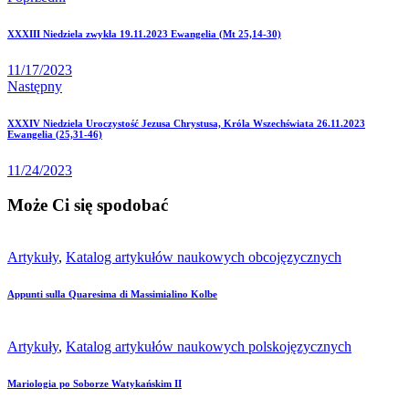
Nawigacja
XXXIII Niedziela zwykła 19.11.2023 Ewangelia (Mt 25,14-30)
wpisu
11/17/2023
Następny
XXXIV Niedziela Uroczystość Jezusa Chrystusa, Króla Wszechświata 26.11.2023
Ewangelia (25,31-46)
11/24/2023
Może Ci się spodobać
Artykuły
,
Katalog artykułów naukowych obcojęzycznych
Appunti sulla Quaresima di Massimialino Kolbe
Artykuły
,
Katalog artykułów naukowych polskojęzycznych
Mariologia po Soborze Watykańskim II