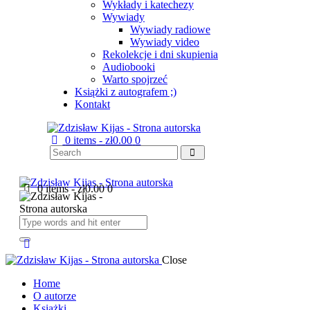
Wykłady i katechezy
Wywiady
Wywiady radiowe
Wywiady video
Rekolekcje i dni skupienia
Audiobooki
Warto spojrzeć
Książki z autografem ;)
Kontakt
0 items
-
zł0.00
0
0 items
-
zł0.00
0
Close
Home
O autorze
Książki