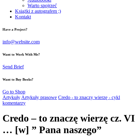
Warto spojrzeć
Książki z autografem ;)
Kontakt
Have a Project?
info@website.com
Want to Work With Me?
Send Brief
Want to Buy Books?
Go to Shop
Artykuły
Artykuły prasowe
Credo - to znaczy wierzę - cykl
komentarzy
Credo – to znaczę wierzę cz. VI
… [w] ” Pana naszego”