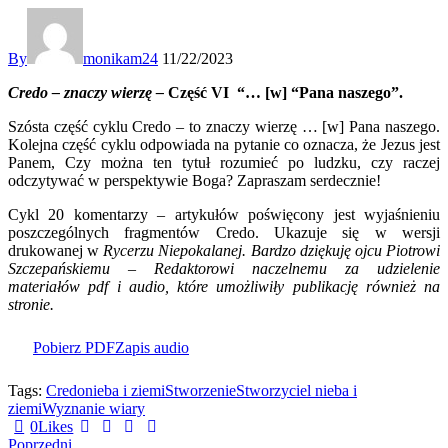
By
monikam24
11/22/2023
Credo – znaczy wierzę –
Część VI “… [w] “Pana naszego”.
Szósta część cyklu Credo – to znaczy wierzę … [w] Pana naszego.
Kolejna część cyklu odpowiada na pytanie co oznacza, że Jezus jest
Panem, Czy można ten tytuł rozumieć po ludzku, czy raczej
odczytywać w perspektywie Boga? Zapraszam serdecznie!
Cykl 20 komentarzy – artykułów poświęcony jest wyjaśnieniu
poszczególnych fragmentów Credo. Ukazuje się w wersji
drukowanej w
Rycerzu Niepokalanej. Bardzo dziękuję ojcu Piotrowi
Szczepańskiemu – Redaktorowi naczelnemu za udzielenie
materiałów pdf i audio, które umożliwiły publikację również na
stronie.
Pobierz PDF
Zapis audio
Tags:
Credo
nieba i ziemi
Stworzenie
Stworzyciel nieba i
ziemi
Wyznanie wiary
0
Likes
Poprzedni