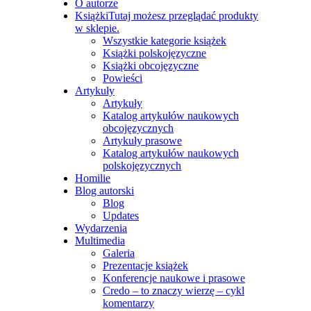
O autorze
Książki
Tutaj możesz przeglądać produkty
w sklepie.
Wszystkie kategorie książek
Książki polskojęzyczne
Książki obcojęzyczne
Powieści
Artykuły
Artykuły
Katalog artykułów naukowych
obcojęzycznych
Artykuły prasowe
Katalog artykułów naukowych
polskojęzycznych
Homilie
Blog autorski
Blog
Updates
Wydarzenia
Multimedia
Galeria
Prezentacje książek
Konferencje naukowe i prasowe
Credo – to znaczy wierzę – cykl
komentarzy