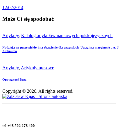
12/02/2014
Może Ci się spodobać
Artykuły
,
Katalog artykułów naukowych polskojęzycznych
Nadzieja na puste piekło i na zbawienie dla wszystkich. Uwagi na marginesie art. J.
Ambauma
Artykuły
,
Artykuły prasowe
Opatrzność Boża
Copyright © 2026. All rights reserved.
tel:+48 502 278 400