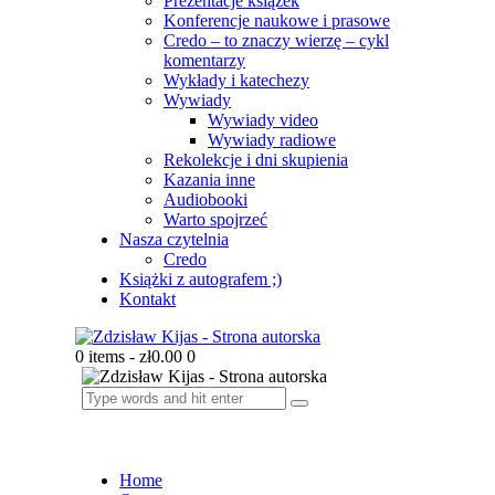
Prezentacje książek
Konferencje naukowe i prasowe
Credo – to znaczy wierzę – cykl
komentarzy
Wykłady i katechezy
Wywiady
Wywiady video
Wywiady radiowe
Rekolekcje i dni skupienia
Kazania inne
Audiobooki
Warto spojrzeć
Nasza czytelnia
Credo
Książki z autografem ;)
Kontakt
0 items
-
zł0.00
0
Home