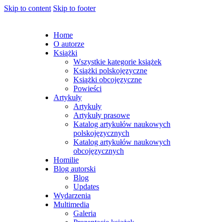
Skip to content
Skip to footer
Home
O autorze
Książki
Wszystkie kategorie książek
Książki polskojęzyczne
Książki obcojęzyczne
Powieści
Artykuły
Artykuły
Artykuły prasowe
Katalog artykułów naukowych
polskojęzycznych
Katalog artykułów naukowych
obcojęzycznych
Homilie
Blog autorski
Blog
Updates
Wydarzenia
Multimedia
Galeria