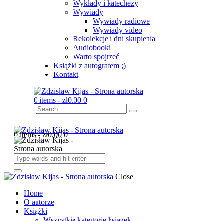
Wykłady i katechezy
Wywiady
Wywiady radiowe
Wywiady video
Rekolekcje i dni skupienia
Audiobooki
Warto spojrzeć
Książki z autografem ;)
Kontakt
0 items
-
zł0.00
0
0 items
-
zł0.00
0
Close
Home
O autorze
Książki
Wszystkie kategorie książek