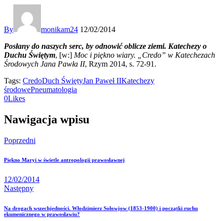
By
monikam24
12/02/2014
Posłany do naszych serc, by odnowić oblicze ziemi. Katechezy o
Duchu Świętym
, [w:]
Moc i pi
ękno wiary. „Credo” w Katechezach
Środowych Jana Pawła II
, Rzym 2014, s. 72-91.
Tags:
Credo
Duch Święty
Jan Paweł II
Katechezy
środowe
Pneumatologia
0
Likes
Nawigacja wpisu
Poprzedni
Piękno Maryi w świetle antropologii prawosławnej
12/02/2014
Następny
Na drogach wszechjedności. Włodzimierz Sołowjow (1853-1900) i początki ruchu
ekumenicznego w prawosławiu?