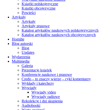
Książki polskojęzyczne
Książki obcojęzyczne
Powieści
Artykuły
Artykuły
Artykuły prasowe
Katalog artykułów naukowych polskojęzycznych
Katalog artykułów naukowych obcojęzycznych
Homilie
Blog autorski
Blog
Updates
Wydarzenia
Multimedia
Galeria
Prezentacje książek
Konferencje naukowe i prasowe
Credo – to znaczy wierzę – cykl komentarzy
Wykłady i katechezy
Wywiady
Wywiady video
Wywiady radiowe
Rekolekcje i dni skupienia
Audiobooki
Warto spojrzeć