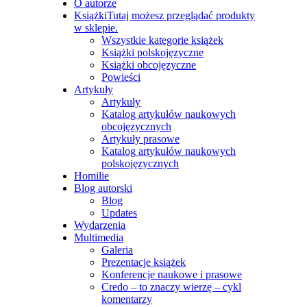
O autorze
Książki
Tutaj możesz przeglądać produkty
w sklepie.
Wszystkie kategorie książek
Książki polskojęzyczne
Książki obcojęzyczne
Powieści
Artykuły
Artykuły
Katalog artykułów naukowych
obcojęzycznych
Artykuły prasowe
Katalog artykułów naukowych
polskojęzycznych
Homilie
Blog autorski
Blog
Updates
Wydarzenia
Multimedia
Galeria
Prezentacje książek
Konferencje naukowe i prasowe
Credo – to znaczy wierzę – cykl
komentarzy