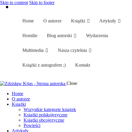
Skip to content
Skip to footer
Home
O autorze
Książki
Artykuły
Homilie
Blog autorski
Wydarzenia
Multimedia
Nasza czytelnia
Książki z autografem ;)
Kontakt
Close
Home
O autorze
Książki
Artykuły
Homilie
Home
Tutaj możesz
O autorze
przeglądać produkty
Książki
w sklepie.
Blog autorski
Wydarzenia
Multimedia
Wszystkie kategorie książek
Książki polskojęzyczne
Książki z autografem ;)
Kontakt
Książki obcojęzyczne
Powieści
Artykuły