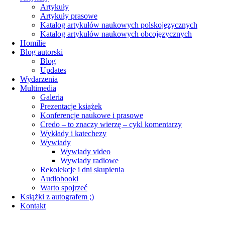
Artykuły
Artykuły prasowe
Katalog artykułów naukowych polskojęzycznych
Katalog artykułów naukowych obcojęzycznych
Homilie
Blog autorski
Blog
Updates
Wydarzenia
Multimedia
Galeria
Prezentacje książek
Konferencje naukowe i prasowe
Credo – to znaczy wierzę – cykl komentarzy
Wykłady i katechezy
Wywiady
Wywiady video
Wywiady radiowe
Rekolekcje i dni skupienia
Audiobooki
Warto spojrzeć
Książki z autografem ;)
Kontakt