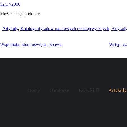
12/17/2000
Może Ci się spodobać
Artykuły
,
Katalog artykułów naukowych polskojęzycznych
Artykuł
Wspólnota, która uświęca i zbawia
Wstęp, cz
Home
O autorze
Książki
Artykuły