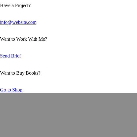
Have a Project?
info@website.com
Want to Work With Me?
Send Brief
Want to Buy Books?
Go to Shop