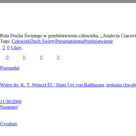
Rola Ducha Świętego w przebóstwieniu człowieka
, „Analecta Cracov
Tags:
Człowiek
Duch Święty
Pneumatologia
Przebóstwienie
0
Likes
Poprzedni
Wstęp do: K. T. Wencel EC, Hans Urs von Balthasara, teologia chwał
11/30/2000
Następny
Úvodom