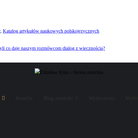
y
,
Katalog artykułów naukowych polskojęzycznych
yli co daje naszym rozmówcom dialog z wiecznością?
Homilie
Blog autorski
Wydarzenia
Multi