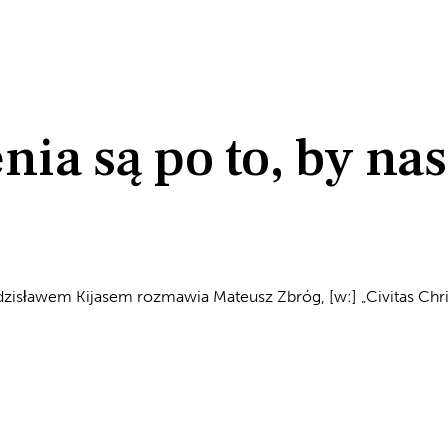
ia są po to, by na
zisławem Kijasem rozmawia Mateusz Zbróg, [w:] „Civitas Christ