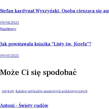
Stefan kardynał Wyszyński. Osoba ciesząca się a
09/04/2021
Następny
Jak powstawała książka “Listy św. Józefa”?
09/05/2021
Może Ci się spodobać
Artykuły
,
Katalog artykułów naukowych polskojęzycznych
Antoni – Święty cudów