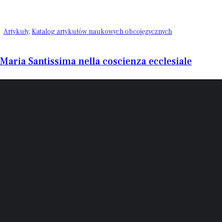
Artykuły
,
Katalog artykułów naukowych obcojęzycznych
Maria Santissima nella coscienza ecclesiale