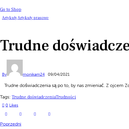
Go to Shop
Artykuły
Artykuły prasowe
Trudne doświadczen
By
monikam24
09/04/2021
Trudne doświadczenia są po to, by nas zmieniać
.
Z ojcem Zd
Tags:
Trudne doświadczenia
Trudności
0
Likes
Poprzedni