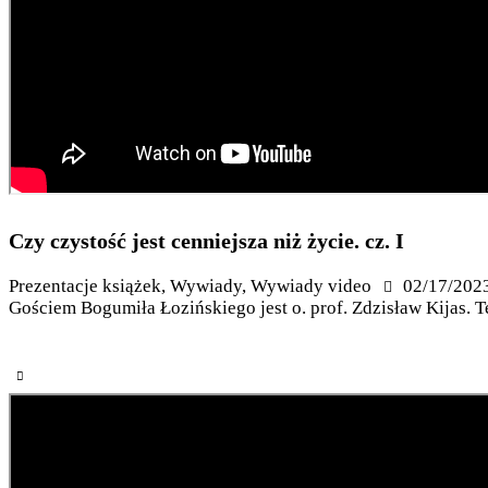
Czy czystość jest cenniejsza niż życie. cz. I
Prezentacje książek
,
Wywiady
,
Wywiady video
02/17/202
Gościem Bogumiła Łozińskiego jest o. prof. Zdzisław Kijas. 