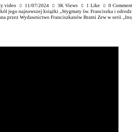
y video
11/07/2024
3K
Views
1
Like
0
Comment
kół jego najnowszej książki „Stygmaty św. Franciszka i odrodze
na przez Wydawnictwo Franciszkanów Bratni Zew w serii „Inspi