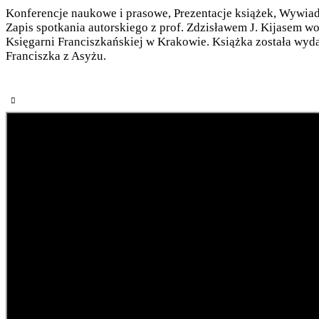
Konferencje naukowe i prasowe
,
Prezentacje książek
,
Wywiad
Zapis spotkania autorskiego z prof. Zdzisławem J. Kijasem wo
Księgarni Franciszkańskiej w Krakowie. Książka została wyda
Franciszka z Asyżu.