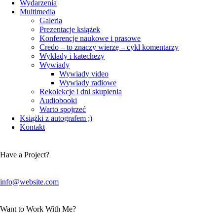
Wydarzenia
Multimedia
Galeria
Prezentacje książek
Konferencje naukowe i prasowe
Credo – to znaczy wierzę – cykl komentarzy
Wykłady i katechezy
Wywiady
Wywiady video
Wywiady radiowe
Rekolekcje i dni skupienia
Audiobooki
Warto spojrzeć
Książki z autografem ;)
Kontakt
Have a Project?
info@website.com
Want to Work With Me?