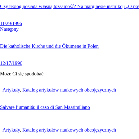
Czy teolog posiada własną tożsamość? Na marginesie instrukcji „O po
11/29/1996
Następny
Die katholische Kirche und die Ökumene in Polen
12/17/1996
Może Ci się spodobać
Artykuły
,
Katalog artykułów naukowych obcojęzycznych
Salvare l’umanità: il caso di San Massimiliano
Artykuły
,
Katalog artykułów naukowych obcojęzycznych