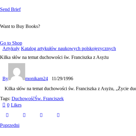
Send Brief
Want to Buy Books?
Go to Shop
Artykuły
Katalog artykułów naukowych polskojęzycznych
Kilka słów na temat duchowości św. Franciszka z Asyżu
By
monikam24
11/29/1996
Kilka s
ł
ów na temat duchowo
ś
ci
ś
w. Franciszka z Asy
ż
u
,
„Życie duc
Tags:
Duchowość
Św. Franciszek
0
Likes
Poprzedni