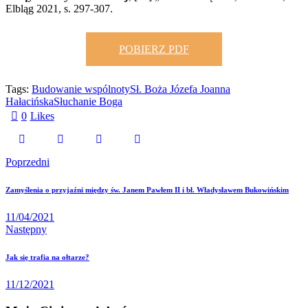
Elbląg 2021, s. 297-307.
POBIERZ PDF
Tags:
Budowanie wspólnoty
Sł. Boża Józefa Joanna
Hałacińska
Słuchanie Boga
0
Likes
Poprzedni
Nawigacja
Zamyślenia o przyjaźni między św. Janem Pawłem II i bł. Władysławem Bukowińskim
wpisu
11/04/2021
Następny
Jak się trafia na ołtarze?
11/12/2021