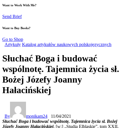
Want to Work With Me?
Send Brief
Want to Buy Books?
Go to Shop
Artykuły
Katalog artykułów naukowych polskojęzycznych
Słuchać Boga i budować
wspólnotę. Tajemnica życia sł.
Bożej Józefy Joanny
Hałacińskiej
By
monikam24
11/04/2021
Słuchać Boga i budować wspólnotę. Tajemnica życia sł. Bożej
Józefy Joanny Hałacińskiej
, [w:] „Studia Elbląskie”, tom XXII,