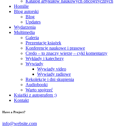
Katalog artykułów naukowych obcojęzycznych
Homilie
Blog autorski
Blog
Updates
Wydarzenia
Multimedia
Galeria
Prezentacje książek
Konferencje naukowe i prasowe
Credo – to znaczy wierzę – cykl komentarzy
Wykłady i katechezy
Wywiady
Wywiady video
Wywiady radiowe
Rekolekcje i dni skupienia
Audiobooki
Warto spojrzeć
Książki z autografem ;)
Kontakt
Have a Project?
info@website.com