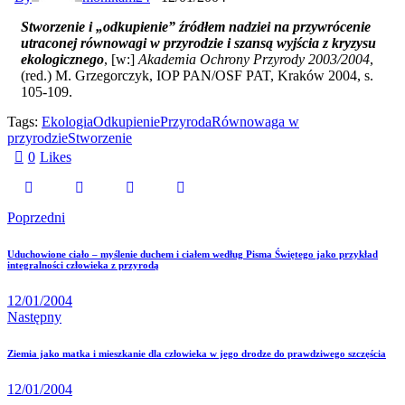
Stworzenie i „odkupienie” źródłem nadziei na przywrócenie
utraconej równowagi w przyrodzie i szansą wyjścia z kryzysu
ekologicznego
, [w:]
Akademia Ochrony Przyrody 2003/2004
,
(red.) M. Grzegorczyk, IOP PAN/OSF PAT, Kraków 2004, s.
105-109.
Tags:
Ekologia
Odkupienie
Przyroda
Równowaga w
przyrodzie
Stworzenie
0
Likes
Poprzedni
Uduchowione ciało – myślenie duchem i ciałem według Pisma Świętego jako przykład
integralności człowieka z przyrodą
12/01/2004
Następny
Ziemia jako matka i mieszkanie dla człowieka w jego drodze do prawdziwego szczęścia
12/01/2004