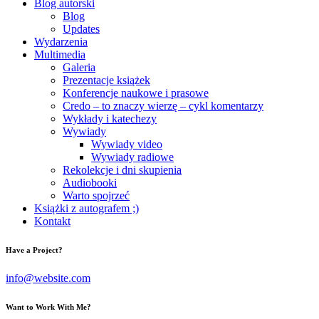
Blog autorski
Blog
Updates
Wydarzenia
Multimedia
Galeria
Prezentacje książek
Konferencje naukowe i prasowe
Credo – to znaczy wierzę – cykl komentarzy
Wykłady i katechezy
Wywiady
Wywiady video
Wywiady radiowe
Rekolekcje i dni skupienia
Audiobooki
Warto spojrzeć
Książki z autografem ;)
Kontakt
Have a Project?
info@website.com
Want to Work With Me?