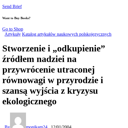
Send Brief
Want to Buy Books?
Go to Shop
Artykuły
Katalog artykułów naukowych polskojęzycznych
Stworzenie i „odkupienie”
źródłem nadziei na
przywrócenie utraconej
równowagi w przyrodzie i
szansą wyjścia z kryzysu
ekologicznego
By
monikam24
12/01/2004