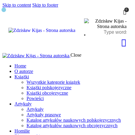
Skip to content
Skip to footer
0
Close
Home
O autorze
Książki
Wszystkie kategorie książek
Książki polskojęzyczne
Książki obcojęzyczne
Powieści
Artykuły
Artykuły
Artykuły prasowe
Katalog artykułów naukowych polskojęzycznych
Katalog artykułów naukowych obcojęzycznych
Homilie