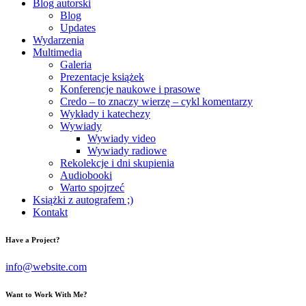
Blog autorski
Blog
Updates
Wydarzenia
Multimedia
Galeria
Prezentacje książek
Konferencje naukowe i prasowe
Credo – to znaczy wierzę – cykl komentarzy
Wykłady i katechezy
Wywiady
Wywiady video
Wywiady radiowe
Rekolekcje i dni skupienia
Audiobooki
Warto spojrzeć
Książki z autografem ;)
Kontakt
Have a Project?
info@website.com
Want to Work With Me?