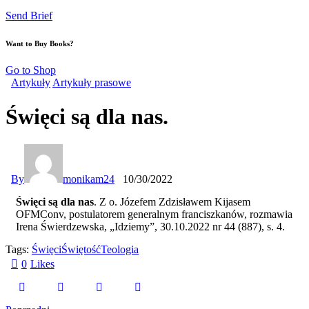
Send Brief
Want to Buy Books?
Go to Shop
Artykuły
Artykuły prasowe
Święci są dla nas.
By
monikam24
10/30/2022
Święci są dla nas
. Z o. Józefem Zdzisławem Kijasem
OFMConv, postulatorem generalnym franciszkanów, rozmawia
Irena Świerdzewska, „Idziemy”, 30.10.2022 nr 44 (887), s. 4.
Tags:
Święci
Świętość
Teologia
0
Likes