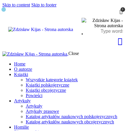
Skip to content
Skip to footer
0
Close
Home
O autorze
Książki
Wszystkie kategorie książek
Książki polskojęzyczne
Książki obcojęzyczne
Powieści
Artykuły
Artykuły
Artykuły prasowe
Katalog artykułów naukowych polskojęzycznych
Katalog artykułów naukowych obcojęzycznych
Homilie