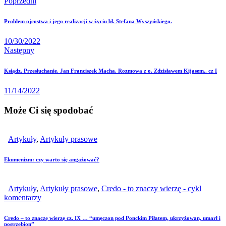
Poprzedni
Problem ojcostwa i jego realizacji w życiu bł. Stefana Wyszyńskiego.
10/30/2022
Następny
Ksiądz. Przesłuchanie. Jan Franciszek Macha. Rozmowa z o. Zdzisławem Kijasem.. cz I
11/14/2022
Może Ci się spodobać
Artykuły
,
Artykuły prasowe
Ekumenizm: czy warto się angażować?
Artykuły
,
Artykuły prasowe
,
Credo - to znaczy wierzę - cykl
komentarzy
Credo – to znaczę wierzę cz. IX … “umęczon pod Ponckim Piłatem, ukrzyżowan, umarł i
pogrzebion”