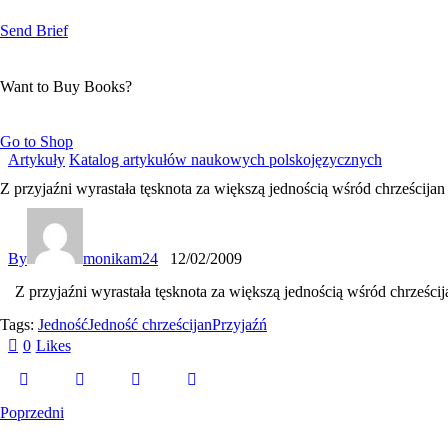
Send Brief
Want to Buy Books?
Go to Shop
Artykuły
Katalog artykułów naukowych polskojęzycznych
Z przyjaźni wyrastała tęsknota za większą jednością wśród chrześcijan
By
monikam24
12/02/2009
Z przyjaźni wyrastała tęsknota za większą jednością wśród chrześcij
Tags:
Jedność
Jedność chrześcijan
Przyjaźń
0
Likes
Poprzedni