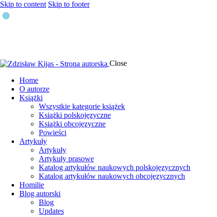
Skip to content
Skip to footer
Close
Home
O autorze
Książki
Wszystkie kategorie książek
Książki polskojęzyczne
Książki obcojęzyczne
Powieści
Artykuły
Artykuły
Artykuły prasowe
Katalog artykułów naukowych polskojęzycznych
Katalog artykułów naukowych obcojęzycznych
Homilie
Blog autorski
Blog
Updates