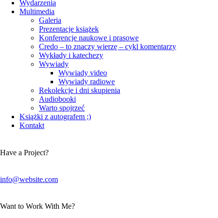
Wydarzenia
Multimedia
Galeria
Prezentacje książek
Konferencje naukowe i prasowe
Credo – to znaczy wierzę – cykl komentarzy
Wykłady i katechezy
Wywiady
Wywiady video
Wywiady radiowe
Rekolekcje i dni skupienia
Audiobooki
Warto spojrzeć
Książki z autografem ;)
Kontakt
Have a Project?
info@website.com
Want to Work With Me?