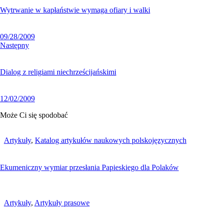
Wytrwanie w kapłaństwie wymaga ofiary i walki
09/28/2009
Następny
Dialog z religiami niechrześcijańskimi
12/02/2009
Może Ci się spodobać
Artykuły
,
Katalog artykułów naukowych polskojęzycznych
Ekumeniczny wymiar przesłania Papieskiego dla Polaków
Artykuły
,
Artykuły prasowe