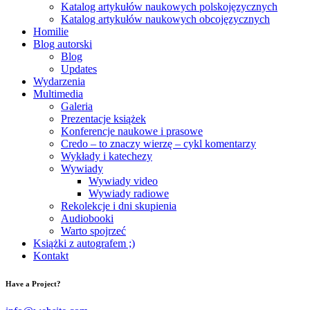
Katalog artykułów naukowych polskojęzycznych
Katalog artykułów naukowych obcojęzycznych
Homilie
Blog autorski
Blog
Updates
Wydarzenia
Multimedia
Galeria
Prezentacje książek
Konferencje naukowe i prasowe
Credo – to znaczy wierzę – cykl komentarzy
Wykłady i katechezy
Wywiady
Wywiady video
Wywiady radiowe
Rekolekcje i dni skupienia
Audiobooki
Warto spojrzeć
Książki z autografem ;)
Kontakt
Have a Project?