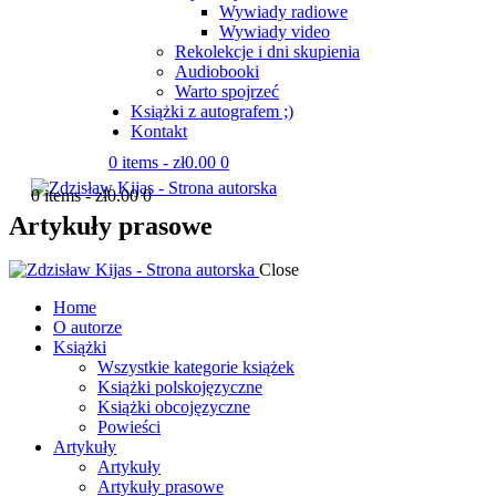
Wywiady radiowe
Wywiady video
Rekolekcje i dni skupienia
Audiobooki
Warto spojrzeć
Książki z autografem ;)
Kontakt
0 items
-
zł0.00
0
0 items
-
zł0.00
0
Artykuły prasowe
Close
Home
O autorze
Książki
Wszystkie kategorie książek
Książki polskojęzyczne
Książki obcojęzyczne
Powieści
Artykuły
Artykuły
Artykuły prasowe