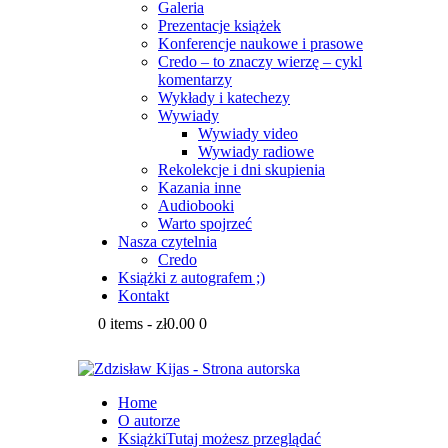
Galeria
Prezentacje książek
Konferencje naukowe i prasowe
Credo – to znaczy wierzę – cykl
komentarzy
Wykłady i katechezy
Wywiady
Wywiady video
Wywiady radiowe
Rekolekcje i dni skupienia
Kazania inne
Audiobooki
Warto spojrzeć
Nasza czytelnia
Credo
Książki z autografem ;)
Kontakt
0 items
-
zł0.00
0
Home
O autorze
Książki
Tutaj możesz przeglądać