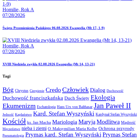
Homilie,
Rok A
07/28/2026
Święto Przemienienia Pańskiego 06.08.2026 Ewangelia (Mt 17, 1-9)
Homilie,
Rok A
07/28/2026
XVIII Niedziela zwykła 02.08.2026 Ewangelia (Mt 14, 13-21)
Tagi
Człowiek
Bóg
Credo
Dialog
Chrystus
Cierpienie
Duchowość
Ekologia
Duchowość franciszkańska
Duch Święty
Jan Paweł II
Ekumenizm
Eschatologia
Hans Urs von Balthasar
Kard. Stefan Wyszyński
Kardynał Stefan Wyszyński
Jedność
Kapłaństwo
Kościół
Maryja
Modlitwa
Mariologia
ks. Jan Macha
Mądrość
nieba i ziemi
Ochrona przyrody
O. Maksymilian Maria Kolbe
Męczeństwo
Prymas kard. Stefan Wyszyński
Prymas Stefan
Pneumatologia