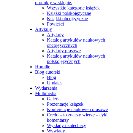
produkty w sklepie.
Wszystkie kategorie książek
Książki polskojęzyczne
Książki obcojęzyczne
Powieści
Artykuły
Artykuły
Katalog artykułów naukowych
obcojęzycznych
Artykuły prasowe
Katalog artykułów naukowych
polskojęzycznych
Homilie
Blog autorski
Blog
Updates
Wydarzenia
Multimedia
Galeria
Prezentacje książek
Konferencje naukowe i prasowe
Credo – to znaczy wierzę – cykl
komentarzy
Wykłady i katechezy
Wywiady