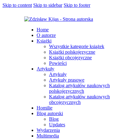
Skip to content
Skip to sidebar
Skip to footer
Home
O autorze
Książki
Wszystkie kategorie książek
Książki polskojęzyczne
Książki obcojęzyczne
Powieści
Artykuły
Artykuły
Artykuły prasowe
Katalog artykułów naukowych
polskojęzycznych
Katalog artykułów naukowych
obcojęzycznych
Homilie
Blog autorski
Blog
Updates
Wydarzenia
Multimedia