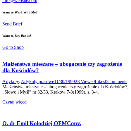
info@website.com
Want to Work With Me?
Send Brief
Want to Buy Books?
Go to Shop
Małżeństwa mieszane – ubogacenie czy zagrożenie
dla Kościołów?
Artykuły
,
Artykuły prasowe
11/30/1999
2K
Views
0
Likes
0
Comments
Małżeństwa mieszane – ubogacenie czy zagrożenie dla Kościołów?,
„Słowo i Myśl” nr 32/33, Kraków 7-8(1999), s. 3-4.
Czytaj więcej
O. dr Emil Kołodziej OFMConv.