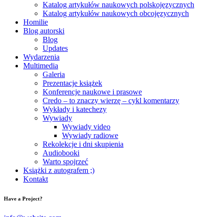
Katalog artykułów naukowych polskojęzycznych
Katalog artykułów naukowych obcojęzycznych
Homilie
Blog autorski
Blog
Updates
Wydarzenia
Multimedia
Galeria
Prezentacje książek
Konferencje naukowe i prasowe
Credo – to znaczy wierzę – cykl komentarzy
Wykłady i katechezy
Wywiady
Wywiady video
Wywiady radiowe
Rekolekcje i dni skupienia
Audiobooki
Warto spojrzeć
Książki z autografem ;)
Kontakt
Have a Project?