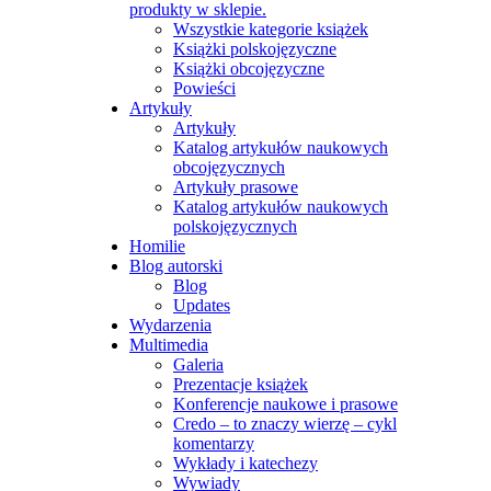
produkty w sklepie.
Wszystkie kategorie książek
Książki polskojęzyczne
Książki obcojęzyczne
Powieści
Artykuły
Artykuły
Katalog artykułów naukowych
obcojęzycznych
Artykuły prasowe
Katalog artykułów naukowych
polskojęzycznych
Homilie
Blog autorski
Blog
Updates
Wydarzenia
Multimedia
Galeria
Prezentacje książek
Konferencje naukowe i prasowe
Credo – to znaczy wierzę – cykl
komentarzy
Wykłady i katechezy
Wywiady