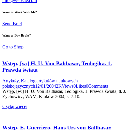
info@website.com
Want to Work With Me?
Send Brief
Want to Buy Books?
Go to Shop
Wstęp, [w:] H. U. Von Balthasar, Teologika. 1.
Prawda świata
Artykuły
,
Katalog artykułów naukowych
polskojęzycznych
12/01/2004
2K
Views
0
Likes
0
Comments
Wstęp, [w:] H. U. Von Balthasar, Teologika. 1. Prawda świata, tł. J.
Zychowicz, WAM, Kraków 2004, s. 7-10.
Czytaj więcej
Wstęp, E. Guerriero, Hans Urs von Balthasar.