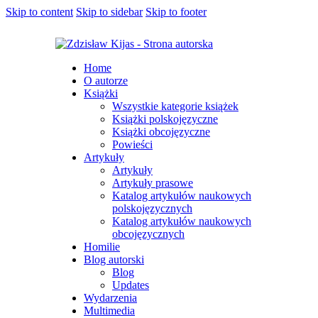
Skip to content
Skip to sidebar
Skip to footer
Home
O autorze
Książki
Wszystkie kategorie książek
Książki polskojęzyczne
Książki obcojęzyczne
Powieści
Artykuły
Artykuły
Artykuły prasowe
Katalog artykułów naukowych
polskojęzycznych
Katalog artykułów naukowych
obcojęzycznych
Homilie
Blog autorski
Blog
Updates
Wydarzenia
Multimedia