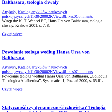
Balthasara, teologia chwały
Artykuły
,
Katalog artykułów naukowych
polskojęzycznych
11/30/2000
2K
Views
0
Likes
0
Comments
Wstęp do: K. T. Wencel EC, Hans Urs von Balthasara, teologia
chwały, Kraków 2001, s. 7, 8.
Czytaj więcej
Powołanie teologa według Hansa Ursa von
Balthasara
Artykuły
,
Katalog artykułów naukowych
polskojęzycznych
11/30/2000
2K
Views
0
Likes
0
Comments
Powołanie teologa według Hansa Ursa von Balthasara, „Colloquia
Theologica Adalbertina”, Systematica 1, Poznań 2000, s. 65-81.
Czytaj więcej
Statyczność czy dynamiczność człowieka? Teologia