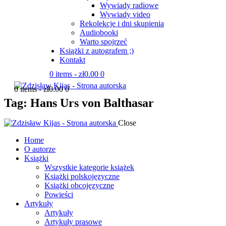
Wywiady radiowe
Wywiady video
Rekolekcje i dni skupienia
Audiobooki
Warto spojrzeć
Książki z autografem ;)
Kontakt
0 items
-
zł0.00
0
0 items
-
zł0.00
0
Tag: Hans Urs von Balthasar
Close
Home
O autorze
Książki
Wszystkie kategorie książek
Książki polskojęzyczne
Książki obcojęzyczne
Powieści
Artykuły
Artykuły
Artykuły prasowe