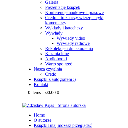
Galeria
Prezentacje książek
Konferencje naukowe i prasowe
Credo – to znaczy wierzę – cykl
komentarzy
Wykłady i katechezy
Wywiady
Wywiady video
Wywiady radiowe
Rekolekcje i dni skupienia
Kazania inne
Audiobooki
Warto spojrzeć
Nasza czytelnia
Credo
Książki z autografem ;)
Kontakt
0 items
-
zł0.00
0
Home
O autorze
Książki
Tutaj możesz przeglądać