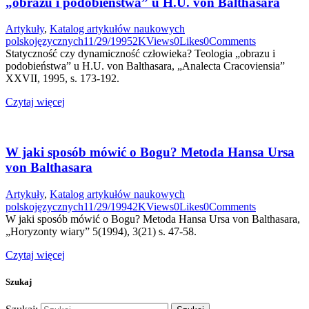
„obrazu i podobieństwa” u H.U. von Balthasara
Artykuły
,
Katalog artykułów naukowych
polskojęzycznych
11/29/1995
2K
Views
0
Likes
0
Comments
Statyczność czy dynamiczność człowieka? Teologia „obrazu i
podobieństwa” u H.U. von Balthasara, „Analecta Cracoviensia”
XXVII, 1995, s. 173-192.
Czytaj więcej
W jaki sposób mówić o Bogu? Metoda Hansa Ursa
von Balthasara
Artykuły
,
Katalog artykułów naukowych
polskojęzycznych
11/29/1994
2K
Views
0
Likes
0
Comments
W jaki sposób mówić o Bogu? Metoda Hansa Ursa von Balthasara,
„Horyzonty wiary” 5(1994), 3(21) s. 47-58.
Czytaj więcej
Szukaj