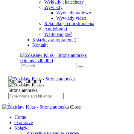
Wykłady i katechezy
Wywiady
Wywiady radiowe
Wywiady video
Rekolekcje i dni skupienia
Audiobooki
Warto spojrzeć
Książki z autografem ;)
Kontakt
0 items
-
zł0.00
0
0 items
-
zł0.00
0
Close
Home
O autorze
Książki
Wszystkie kategorie książek