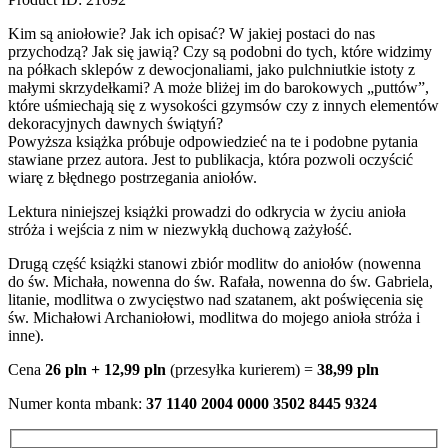
Kim są aniołowie? Jak ich opisać? W jakiej postaci do nas
przychodzą? Jak się jawią? Czy są podobni do tych, które widzimy
na półkach sklepów z dewocjonaliami, jako pulchniutkie istoty z
małymi skrzydełkami? A może bliżej im do barokowych „puttów”,
które uśmiechają się z wysokości gzymsów czy z innych elementów
dekoracyjnych dawnych świątyń?
Powyższa książka próbuje odpowiedzieć na te i podobne pytania
stawiane przez autora. Jest to publikacja, która pozwoli oczyścić
wiarę z błędnego postrzegania aniołów.
Lektura niniejszej książki prowadzi do odkrycia w życiu anioła
stróża i wejścia z nim w niezwykłą duchową zażyłość.
Drugą część książki stanowi zbiór modlitw do aniołów (nowenna
do św. Michała, nowenna do św. Rafała, nowenna do św. Gabriela,
litanie, modlitwa o zwycięstwo nad szatanem, akt poświęcenia się
św. Michałowi Archaniołowi, modlitwa do mojego anioła stróża i
inne).
Cena
26 pln + 12,99 pln
(przesyłka kurierem) =
38,99 pln
Numer konta mbank:
37 1140 2004 0000 3502 8445 9324