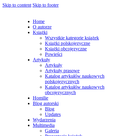
Skip to content
Skip to footer
Home
O autorze
Książki
Wszystkie kategorie książek
Książki polskojęzyczne
Książki obcojęzyczne
Powieści
Artykuły
Artykuły
Artykuły prasowe
Katalog artykułów naukowych
polskojęzycznych
Katalog artykułów naukowych
obcojęzycznych
Homilie
Blog autorski
Blog
Updates
Wydarzenia
Multimedia
Galeria