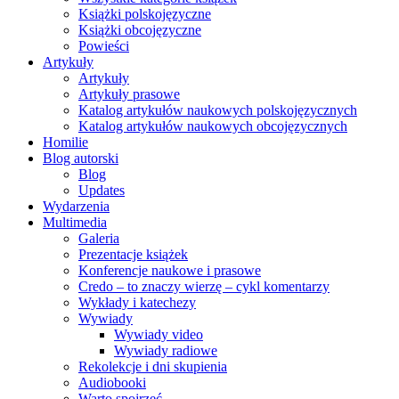
Książki polskojęzyczne
Książki obcojęzyczne
Powieści
Artykuły
Artykuły
Artykuły prasowe
Katalog artykułów naukowych polskojęzycznych
Katalog artykułów naukowych obcojęzycznych
Homilie
Blog autorski
Blog
Updates
Wydarzenia
Multimedia
Galeria
Prezentacje książek
Konferencje naukowe i prasowe
Credo – to znaczy wierzę – cykl komentarzy
Wykłady i katechezy
Wywiady
Wywiady video
Wywiady radiowe
Rekolekcje i dni skupienia
Audiobooki
Warto spojrzeć