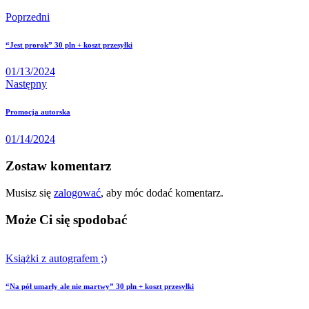
Poprzedni
“Jest prorok” 30 pln + koszt przesyłki
01/13/2024
Następny
Promocja autorska
01/14/2024
Zostaw komentarz
Musisz się
zalogować
, aby móc dodać komentarz.
Może Ci się spodobać
Książki z autografem ;)
“Na pół umarły ale nie martwy” 30 pln + koszt przesyłki