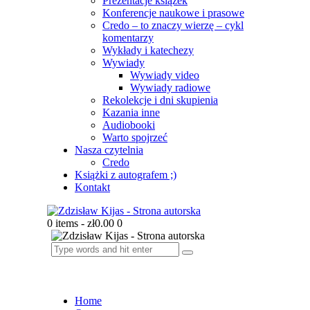
Prezentacje książek
Konferencje naukowe i prasowe
Credo – to znaczy wierzę – cykl
komentarzy
Wykłady i katechezy
Wywiady
Wywiady video
Wywiady radiowe
Rekolekcje i dni skupienia
Kazania inne
Audiobooki
Warto spojrzeć
Nasza czytelnia
Credo
Książki z autografem ;)
Kontakt
0 items
-
zł0.00
0
Home