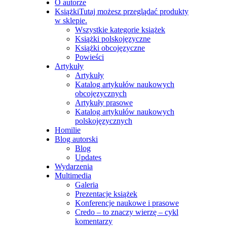
O autorze
Książki
Tutaj możesz przeglądać produkty
w sklepie.
Wszystkie kategorie książek
Książki polskojęzyczne
Książki obcojęzyczne
Powieści
Artykuły
Artykuły
Katalog artykułów naukowych
obcojęzycznych
Artykuły prasowe
Katalog artykułów naukowych
polskojęzycznych
Homilie
Blog autorski
Blog
Updates
Wydarzenia
Multimedia
Galeria
Prezentacje książek
Konferencje naukowe i prasowe
Credo – to znaczy wierzę – cykl
komentarzy