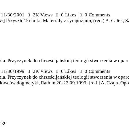
11/30/2001
2K
Views
0
Likes
0
Comments
[w:] Przyszłość nauki. Materiały z sympozjum, (red.) A. Całek, 
nia. Przyczynek do chrześcijańskiej teologii stworzenia w opar
11/30/1999
2K
Views
0
Likes
0
Comments
ia. Przyczynek do chrześcijańskiej teologii stworzenia w oparc
owców dogmatyki, Radom 20-22.09.1999, [red.] A. Czaja, Opol
tego