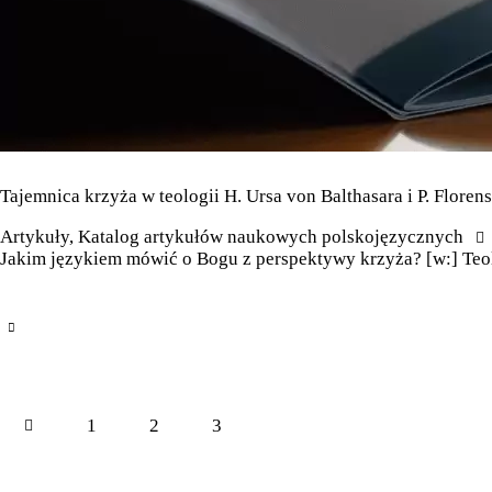
Tajemnica krzyża w teologii H. Ursa von Balthasara i P. Floren
Artykuły
,
Katalog artykułów naukowych polskojęzycznych
Jakim językiem mówić o Bogu z perspektywy krzyża? [w:] Teolo
1
2
3