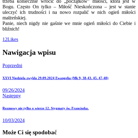
trzeba koniecznie wrócić do „początków” miłości, która jest w
Bogu. Często On tylko – Miłość Nieskończona – jest w stanie
uleczyć ich trudności i na nowo rozpalić w nich ogień miłości
małżeńskiej.
Panie, niech nigdy nie gaśnie we mnie ogień miłości do Ciebie i
bliźnich!
12
Likes
Nawigacja wpisu
Poprzedni
XXVI Niedziela zwykła 29.09.2024 Ewangelia (Mk 9, 38-43. 45. 47-48)
09/26/2024
Następny
Rozmowy nie tylko o wierze 12. Stygmaty św. Franciszka.
10/03/2024
Może Ci się spodobać