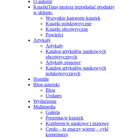
O autorze
Książki
Tutaj możesz przeglądać produkty
w sklepie.
Wszystkie kategorie książek
Książki polskojęzyczne
Książki obcojęzyczne
Powieści
Artykuły
Artykuły
Katalog artykułów naukowych
obcojęzycznych
Artykuły prasowe
Katalog artykułów naukowych
polskojęzycznych
Homilie
Blog autorski
Blog
Updates
Wydarzenia
Multimedia
Galeria
Prezentacje książek
Konferencje naukowe i prasowe
Credo – to znaczy wierzę – cykl
komentarzy