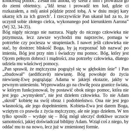
konkretną pomoc. Zesłał mu anioła, by szedł z nim i prowadził go
do ziemi obietnicy. „’Idź teraz i prowadź ten lud, gdzie ci
rozkazałem, a mój anioł pójdzie przed tobą. A w dniu mojej kary
ukarzę ich za ich grzech’. I rzeczywiście Pan ukarał lud za to, że
uczynił sobie złotego cielca, wykonanego pod kierunkiem Aarona”
(Wj 32, 34-35).
Bóg nigdy niczego nie narzuca. Nigdy do niczego człowieka nie
przymusza, lecz zawsze wychodzi mu naprzeciw, pomaga w
potrzebie czy pociesza w strapieniach. I nawet jeśli człowieka nie
stać, by dostrzec bliskość Boga, by ją rozpoznać lub nazwać po
imieniu, Bóg jest przy nim i świadczy mu pomoc. Bóg, który jest
Ojcem pełnym dobroci i mądrości, zna potrzeby człowieka, dlatego
udziela mu właściwej pomocy.
„Pan sprawił, że mężczyzna pogrążył się w głębokim śnie” i Pan
„zbudował” (aedificavit) niewiastę. Bóg powołuje do życia
niewiastę-Ewę pogrążając Adama w jakiejś ekstazie, jakby w
pewnym uniesieniu. Wyprowadza go na chwilę poza granice świata,
w którym funkcjonował, by postawić obok niego pomoc, która nie
jest jego „wymysłem”, nie jest dziełem człowieka. To nie Adam
„skroił” kobietę na swój obraz i podobieństwo. Ona nie jest jego
własnością, ale jego dopełnieniem. Kobieta-Ewa jest darem Boga,
wziętym co prawda z życia mężczyzny, ale nie jego dziełem. W ten
tylko sposób – wydaje się – Bóg mógł uleczyć dotkliwe uczucie
samotności, jakiej doświadczał biblijny Adam. Wziął coś z niego, by
oddać mu to na nowo, lecz już w zmienionej formie.