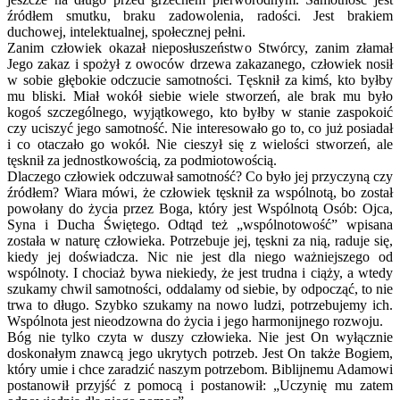
źródłem smutku, braku zadowolenia, radości. Jest brakiem
duchowej, intelektualnej, społecznej pełni.
Zanim człowiek okazał nieposłuszeństwo Stwórcy, zanim złamał
Jego zakaz i spożył z owoców drzewa zakazanego, człowiek nosił
w sobie głębokie odczucie samotności. Tęsknił za kimś, kto byłby
mu bliski. Miał wokół siebie wiele stworzeń, ale brak mu było
kogoś szczególnego, wyjątkowego, kto byłby w stanie zaspokoić
czy uciszyć jego samotność. Nie interesowało go to, co już posiadał
i co otaczało go wokół. Nie cieszył się z wielości stworzeń, ale
tęsknił za jednostkowością, za podmiotowością.
Dlaczego człowiek odczuwał samotność? Co było jej przyczyną czy
źródłem? Wiara mówi, że człowiek tęsknił za wspólnotą, bo został
powołany do życia przez Boga, który jest Wspólnotą Osób: Ojca,
Syna i Ducha Świętego. Odtąd też „wspólnotowość” wpisana
została w naturę człowieka. Potrzebuje jej, tęskni za nią, raduje się,
kiedy jej doświadcza. Nic nie jest dla niego ważniejszego od
wspólnoty. I chociaż bywa niekiedy, że jest trudna i ciąży, a wtedy
szukamy chwil samotności, oddalamy od siebie, by odpocząć, to nie
trwa to długo. Szybko szukamy na nowo ludzi, potrzebujemy ich.
Wspólnota jest nieodzowna do życia i jego harmonijnego rozwoju.
Bóg nie tylko czyta w duszy człowieka. Nie jest On wyłącznie
doskonałym znawcą jego ukrytych potrzeb. Jest On także Bogiem,
który umie i chce zaradzić naszym potrzebom. Biblijnemu Adamowi
postanowił przyjść z pomocą i postanowił: „Uczynię mu zatem