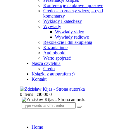
Prezentacje książek
Konferencje naukowe i prasowe
Credo – to znaczy wierzę – cykl
komentarzy
Wykłady i katechezy
Wywiady
Wywiady video
Wywiady radiowe
Rekolekcje i dni skupienia
Kazania inne
Audiobooki
Warto spojrzeć
Nasza czytelnia
Credo
Książki z autografem ;)
Kontakt
0 items
-
zł0.00
0
Home