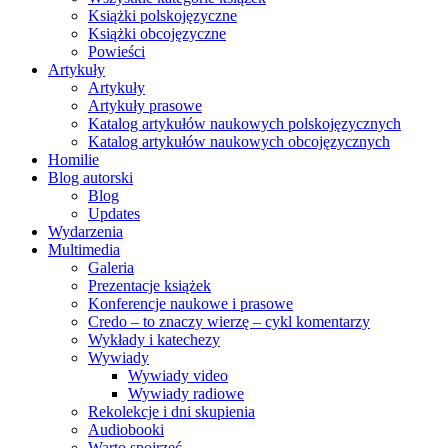
Książki polskojęzyczne
Książki obcojęzyczne
Powieści
Artykuły
Artykuły
Artykuły prasowe
Katalog artykułów naukowych polskojęzycznych
Katalog artykułów naukowych obcojęzycznych
Homilie
Blog autorski
Blog
Updates
Wydarzenia
Multimedia
Galeria
Prezentacje książek
Konferencje naukowe i prasowe
Credo – to znaczy wierzę – cykl komentarzy
Wykłady i katechezy
Wywiady
Wywiady video
Wywiady radiowe
Rekolekcje i dni skupienia
Audiobooki
Warto spojrzeć