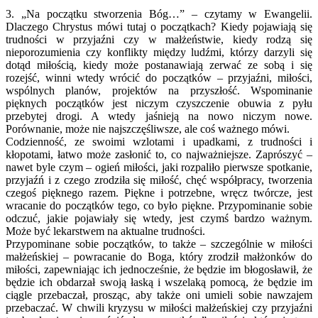
3. „Na początku stworzenia Bóg…” – czytamy w Ewangelii.
Dlaczego Chrystus mówi tutaj o początkach? Kiedy pojawiają się
trudności w przyjaźni czy w małżeństwie, kiedy rodzą się
nieporozumienia czy konflikty między ludźmi, którzy darzyli się
dotąd miłością, kiedy może postanawiają zerwać ze sobą i się
rozejść, winni wtedy wrócić do początków – przyjaźni, miłości,
wspólnych planów, projektów na przyszłość. Wspominanie
pięknych początków jest niczym czyszczenie obuwia z pyłu
przebytej drogi. A wtedy jaśnieją na nowo niczym nowe.
Porównanie, może nie najszczęśliwsze, ale coś ważnego mówi.
Codzienność, ze swoimi wzlotami i upadkami, z trudności i
kłopotami, łatwo może zasłonić to, co najważniejsze. Zaprószyć –
nawet byle czym – ogień miłości, jaki rozpaliło pierwsze spotkanie,
przyjaźń i z czego zrodziła się miłość, chęć współpracy, tworzenia
czegoś pięknego razem. Piękne i potrzebne, wręcz twórcze, jest
wracanie do początków tego, co było piękne. Przypominanie sobie
odczuć, jakie pojawiały się wtedy, jest czymś bardzo ważnym.
Może być lekarstwem na aktualne trudności.
Przypominane sobie początków, to także – szczególnie w miłości
małżeńskiej – powracanie do Boga, który zrodził małżonków do
miłości, zapewniając ich jednocześnie, że będzie im błogosławił, że
będzie ich obdarzał swoją łaską i wszelaką pomocą, że będzie im
ciągle przebaczał, prosząc, aby także oni umieli sobie nawzajem
przebaczać. W chwili kryzysu w miłości małżeńskiej czy przyjaźni