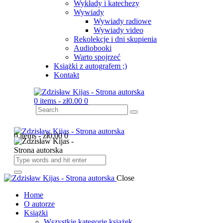
Wykłady i katechezy
Wywiady
Wywiady radiowe
Wywiady video
Rekolekcje i dni skupienia
Audiobooki
Warto spojrzeć
Książki z autografem ;)
Kontakt
0 items
-
zł0.00
0
0 items
-
zł0.00
0
Close
Home
O autorze
Książki
Wszystkie kategorie książek