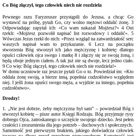
Co Bóg złączył, tego człowiek niech nie rozdziela
Pewnego razu Faryzeusze przystąpili do Jezusa, a chcąc Go
wystawić na próbę, pytali Go, czy wolno mężowi oddalić żonę. 3
Odpowiadając zapytał ich: «Co wam nakazał Mojżesz?» 4 Oni
rzekli: «Mojżesz pozwolił napisać list rozwodowy i oddalić». 5
Wówczas Jezus rzekł do nich: «Przez wzgląd na zatwardziałość serc
waszych napisał wam to przykazanie. 6 Lecz na początku
stworzenia Bóg stworzył ich jako mężczyznę i kobietę: dlatego
opuści człowiek ojca swego i matkę 8 i złączy się ze swoją żoną, i
będą oboje jednym ciałem. A tak już nie są dwoje, lecz jedno ciało.
9 Co więc Bóg złączył, tego człowiek niech nie rozdziela!»
W domu uczniowie raz jeszcze pytali Go o to. Powiedział im: «Kto
oddala żonę swoją, a bierze inną, popełnia cudzołóstwo względem
niej. I jeśli żona opuści swego męża, a wyjdzie za innego, popełnia
cudzołóstwo».
Drodzy!
1. „Nie jest dobrze, żeby mężczyzna był sam” – powiedział Bóg i
stworzył kobietę – pisze autor Księgi Rodzaju. Bóg przyjmuje rysy
dobrego Ojca, zatroskanego o szczęście swojego dziecko. Jest pełen
czułości i zrozumienia dla jego potrzeb – duchowych i społecznych.
Samotność jest pierwszym brakiem, jakiego doświadcza człowiek
jeszcze na długo przed grzechem pierworodnym. Samotność jest