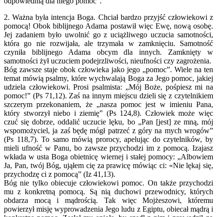
odpowiednią dla niego pomoc”.
2. Ważna była intencja Boga. Chciał bardzo przyjść człowiekowi z
pomocą! Obok biblijnego Adama postawił więc Ewę, nową osobę.
Jej zadaniem było uwolnić go z uciążliwego uczucia samotności,
która go nie rozwijała, ale trzymała w zamknięciu. Samotność
czyniła biblijnego Adama obcym dla innych. Zamknięty w
samotności żył uczuciem podejrzliwości, nieufności czy zagrożenia.
Bóg zawsze staje obok człowieka jako jego „pomoc”. Wiele na ten
temat mówią psalmy, które wychwalają Boga za Jego pomoc, jakiej
udziela człowiekowi. Prosi psalmista: „Mój Boże, pośpiesz mi na
pomoc!” (Ps 71,12). Zaś na innym miejscu dzieli się z czytelnikiem
szczerym przekonaniem, że „nasza pomoc jest w imieniu Pana,
który stworzył niebo i ziemię” (Ps 124,8). Człowiek może więc
czuć się dobrze, oddalić uczucie lęku, bo „Pan [jest] ze mną, mój
wspomożyciel, ja zaś będę mógł patrzeć z góry na mych wrogów”
(Ps 118,7). To samo mówią prorocy, apelując do czytelników, by
mieli ufność w Panu, bo zawsze przychodzi im z pomocą. Izajasz
wkłada w usta Boga obietnicę wiernej i stałej pomocy: „Albowiem
Ja, Pan, twój Bóg, ująłem cię za prawicę mówiąc ci: «Nie lękaj się,
przychodzę ci z pomocą” (Iz 41,13).
Bóg nie tylko obiecuje człowiekowi pomoc. On także przychodzi
mu z konkretną pomocą. Są nią duchowi przewodnicy, których
obdarza mocą i mądrością. Tak więc Mojżeszowi, któremu
powierzył misję wyprowadzenia Jego ludu z Egiptu, obiecał mądrą i