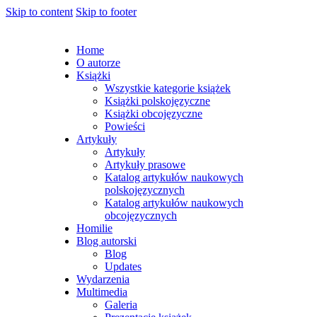
Skip to content
Skip to footer
Home
O autorze
Książki
Wszystkie kategorie książek
Książki polskojęzyczne
Książki obcojęzyczne
Powieści
Artykuły
Artykuły
Artykuły prasowe
Katalog artykułów naukowych
polskojęzycznych
Katalog artykułów naukowych
obcojęzycznych
Homilie
Blog autorski
Blog
Updates
Wydarzenia
Multimedia
Galeria