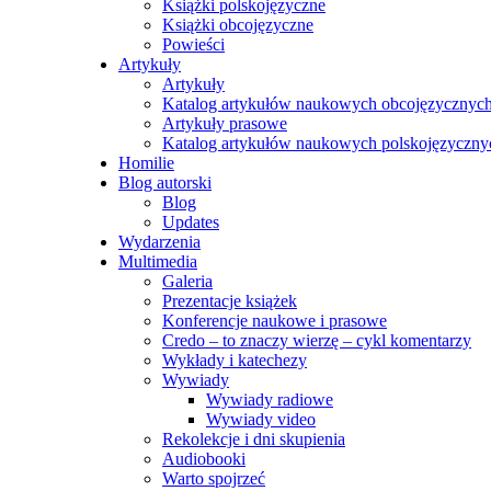
Książki polskojęzyczne
Książki obcojęzyczne
Powieści
Artykuły
Artykuły
Katalog artykułów naukowych obcojęzycznyc
Artykuły prasowe
Katalog artykułów naukowych polskojęzyczny
Homilie
Blog autorski
Blog
Updates
Wydarzenia
Multimedia
Galeria
Prezentacje książek
Konferencje naukowe i prasowe
Credo – to znaczy wierzę – cykl komentarzy
Wykłady i katechezy
Wywiady
Wywiady radiowe
Wywiady video
Rekolekcje i dni skupienia
Audiobooki
Warto spojrzeć