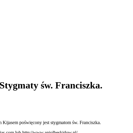
 Stygmaty św. Franciszka.
 Kijasem poświęcony jest stygmatom św. Franciszka.
ijas.com lub http://www.aniolbeskidow.pl/