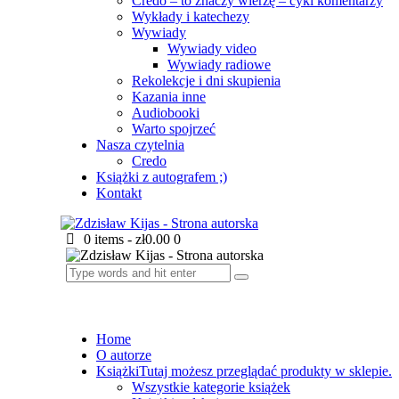
Credo – to znaczy wierzę – cykl komentarzy
Wykłady i katechezy
Wywiady
Wywiady video
Wywiady radiowe
Rekolekcje i dni skupienia
Kazania inne
Audiobooki
Warto spojrzeć
Nasza czytelnia
Credo
Książki z autografem ;)
Kontakt
0 items
-
zł0.00
0
Home
O autorze
Książki
Tutaj możesz przeglądać produkty w sklepie.
Wszystkie kategorie książek