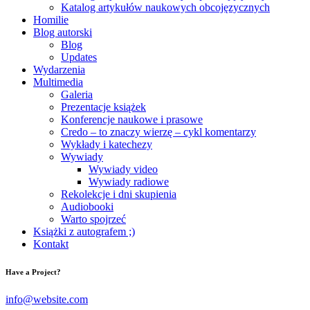
Katalog artykułów naukowych obcojęzycznych
Homilie
Blog autorski
Blog
Updates
Wydarzenia
Multimedia
Galeria
Prezentacje książek
Konferencje naukowe i prasowe
Credo – to znaczy wierzę – cykl komentarzy
Wykłady i katechezy
Wywiady
Wywiady video
Wywiady radiowe
Rekolekcje i dni skupienia
Audiobooki
Warto spojrzeć
Książki z autografem ;)
Kontakt
Have a Project?
info@website.com