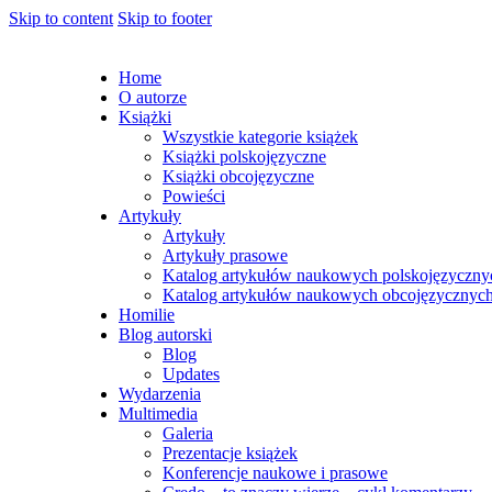
Skip to content
Skip to footer
Home
O autorze
Książki
Wszystkie kategorie książek
Książki polskojęzyczne
Książki obcojęzyczne
Powieści
Artykuły
Artykuły
Artykuły prasowe
Katalog artykułów naukowych polskojęzyczny
Katalog artykułów naukowych obcojęzycznyc
Homilie
Blog autorski
Blog
Updates
Wydarzenia
Multimedia
Galeria
Prezentacje książek
Konferencje naukowe i prasowe