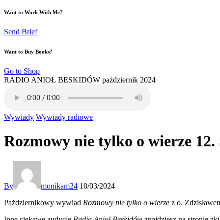
Want to Work With Me?
Send Brief
Want to Buy Books?
Go to Shop
RADIO ANIOŁ BESKIDÓW pażdziernik 2024
Wywiady
Wywiady radiowe
Rozmowy nie tylko o wierze 12.
By
monikam24
10/03/2024
Pażdziernikowy wywiad
Rozmowy nie tylko o wierze
z o. Zdzisławem
Inne ciekawe audycje
Radia
Anioł Beskidów
znajdziesz na stronie zk