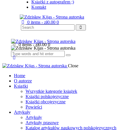
Książki z autografem ;)
Kontakt
0 items
-
zł0.00
0
0 items
-
zł0.00
0
Close
Home
O autorze
Książki
Wszystkie kategorie książek
Książki polskojęzyczne
Książki obcojęzyczne
Powieści
Artykuły
Artykuły
Artykuły prasowe
Katalog artykułów naukowych polskojęzycznych