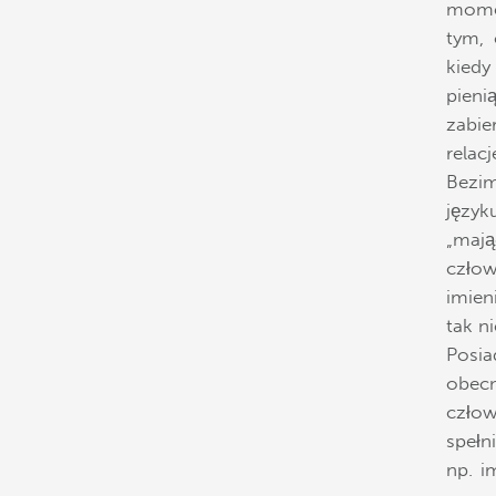
momen
tym, 
kiedy
pieni
zabie
relac
Bezim
język
„maj
czło
imien
tak n
Posia
obecn
czło
spełn
np. i