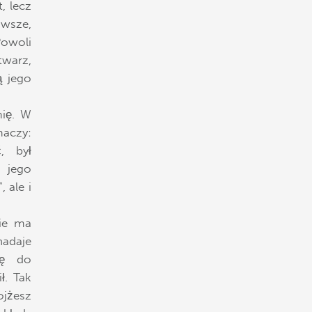
, lecz
awsze,
Powoli
twarz,
ą jego
mię. W
maczy:
, był
 jego
 ale i
nie ma
nadaje
ję do
ł. Tak
ojżesz