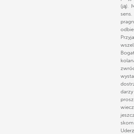
(ją).
sens.
pragn
odbie
Przyj
wszel
Boga
kolan
zwró
wysta
dostr
darz
prosz
wiecz
jesz
skomp
Uderz