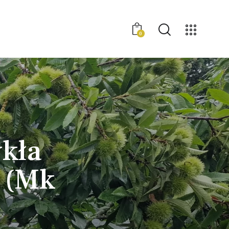
0
0
ykła
 (Mk