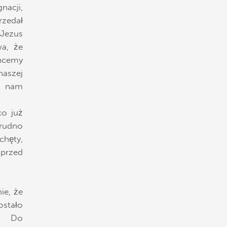
nacji,
zedał
 Jezus
wa, że
hcemy
naszej
ę nam
co już
Trudno
chęty,
 przed
ie, że
stało
o. Do