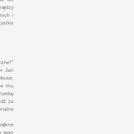
między
nich i
zystko
czne?”
or Jan
ółowe,
aje mu
rzedaj
odź za
ialne
piękne
y jego