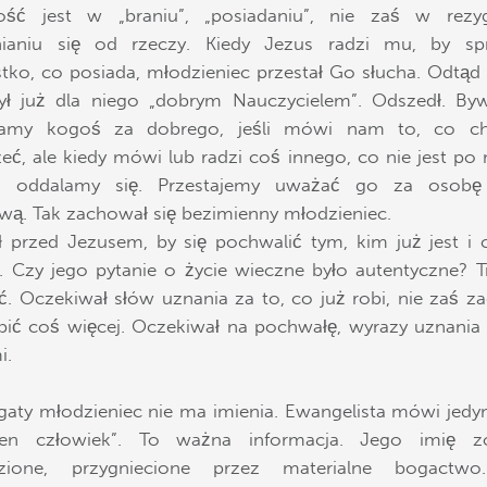
ość jest w „braniu”, „posiadaniu”, nie zaś w rezyg
nianiu się od rzeczy. Kiedy Jezus radzi mu, by spr
tko, co posiada, młodzieniec przestał Go słucha. Odtąd
ył już dla niego „dobrym Nauczycielem”. Odszedł. By
amy kogoś za dobrego, jeśli mówi nam to, co c
zeć, ale kiedy mówi lub radzi coś innego, co nie jest po 
i, oddalamy się. Przestajemy uważać go za osob
iwą. Tak zachował się bezimienny młodzieniec.
ł przed Jezusem, by się pochwalić tym, kim już jest i 
ł. Czy jego pytanie o życie wieczne było autentyczne? 
ć. Oczekiwał słów uznania za to, co już robi, nie zaś za
bić coś więcej. Oczekiwał na pochwałę, wyrazy uznania
i.
gaty młodzieniec nie ma imienia. Ewangelista mówi jedyn
ien człowiek”. To ważna informacja. Jego imię zo
dzione, przygniecione przez materialne bogactw