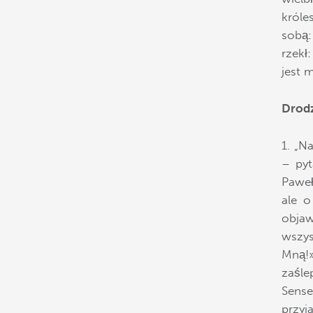
króle
sobą:
rzekł
jest 
Drod
1. „N
– pyt
Paweł
ale o
objaw
wszys
Mną!
zaślep
Sense
przyj