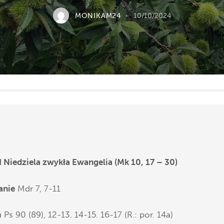
MONIKAM24
10/10/2024
Odtwarzacz
plików
dźwiękowych
I Niedziela zwykła Ewangelia (Mk 10, 17 – 30)
tanie
Mdr 7, 7-11
m
Ps 90 (89), 12-13. 14-15. 16-17 (R.: por. 14a)