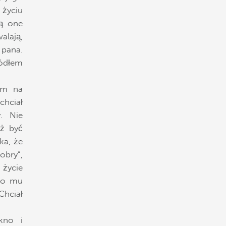
 życiu
ją one
alają,
 pana.
ródłem
im na
chciał
. Nie
eż być
ka, że
bry”,
 życie
ało mu
hciał
ękno i