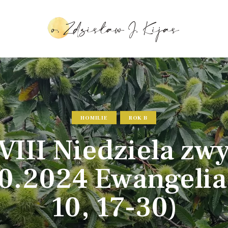
HOMILIE
ROK B
III Niedziela zw
10.2024 Ewangelia
10, 17-30)