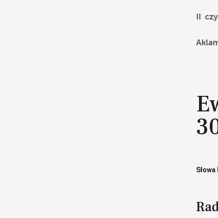
II cz
Akla
E
3
Słowa 
Rad