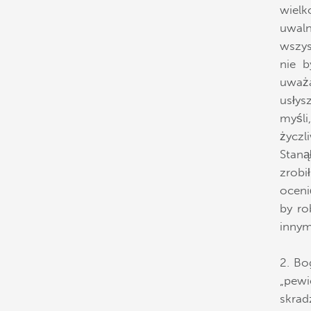
wielk
uwal
wszys
nie b
uważ
usłys
myśl
życzl
Staną
zrobi
oceni
by ro
innym
2. Bo
„pew
skra