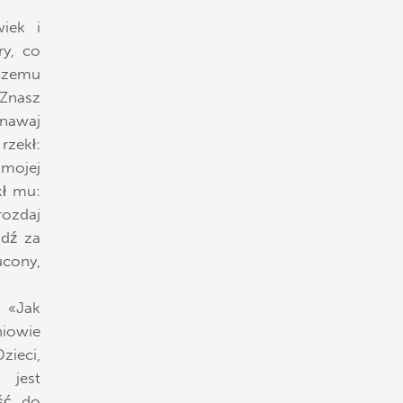
iek i
ry, co
«Czemu
 Znasz
znawaj
rzekł:
mojej
kł mu:
rozdaj
odź za
ucony,
: «Jak
iowie
zieci,
 jest
jść do