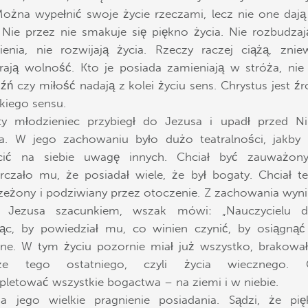
 Można wypełnić swoje życie rzeczami, lecz nie one dają
 Nie przez nie smakuje się piękno życia. Nie rozbudza
ienia, nie rozwijają życia. Rzeczy raczej ciążą, zniew
rają wolność. Kto je posiada zamieniają w stróża, nie
aźń czy miłość nadają z kolei życiu sens. Chrystus jest ź
kiego sensu.
ty młodzieniec przybiegł do Jezusa i upadł przed N
a. W jego zachowaniu było dużo teatralności, jakby 
cić na siebie uwagę innych. Chciał być zauważony
rczało mu, że posiadał wiele, że był bogaty. Chciał t
zeżony i podziwiany przez otoczenie. Z zachowania wyni
y Jezusa szacunkiem, wszak mówi: „Nauczycielu do
ąc, by powiedział mu, co winien czynić, by osiągnąć
ne. W tym życiu pozornie miał już wszystko, brakow
cze tego ostatniego, czyli życia wiecznego. C
letować wszystkie bogactwa – na ziemi i w niebie.
a jego wielkie pragnienie posiadania. Sądzi, że pi