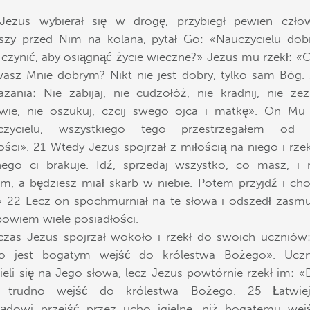
Jezus wybierał się w drogę, przybiegł pewien człow
szy przed Nim na kolana, pytał Go: «Nauczycielu dob
zynić, aby osiągnąć życie wieczne?» Jezus mu rzekł: 
asz Mnie dobrym? Nikt nie jest dobry, tylko sam Bóg.
azania: Nie zabijaj, nie cudzołóż, nie kradnij, nie ze
ywie, nie oszukuj, czcij swego ojca i matkę». On Mu 
czycielu, wszystkiego tego przestrzegałem od 
ści». 21 Wtedy Jezus spojrzał z miłością na niego i rze
ego ci brakuje. Idź, sprzedaj wszystko, co masz, i 
m, a będziesz miał skarb w niebie. Potem przyjdź i ch
 22 Lecz on spochmurniał na te słowa i odszedł zasm
bowiem wiele posiadłości.
as Jezus spojrzał wokoło i rzekł do swoich uczniów
no jest bogatym wejść do królestwa Bożego». Uczn
eli się na Jego słowa, lecz Jezus powtórnie rzekł im: «D
e trudno wejść do królestwa Bożego. 25 Łatwiej
łądowi przejść przez ucho igielne, niż bogatemu we