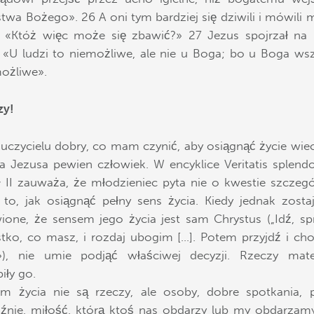
stwa Bożego». 26 A oni tym bardziej się dziwili i mówili 
 «Któż więc może się zbawić?» 27 Jezus spojrzał na 
: «U ludzi to niemożliwe, ale nie u Boga; bo u Boga ws
możliwe».
zy!
auczycielu dobry, co mam czynić, aby osiągnąć życie wie
a Jezusa pewien człowiek. W encyklice Veritatis splend
 II zauważa, że młodzieniec pyta nie o kwestie szczeg
 to, jak osiągnąć pełny sens życia. Kiedy jednak zost
ione, że sensem jego życia jest sam Chrystus („Idź, sp
tko, co masz, i rozdaj ubogim […]. Potem przyjdź i ch
»), nie umie podjąć właściwej decyzji. Rzeczy mater
iły go.
m życia nie są rzeczy, ale osoby, dobre spotkania, 
aźnie, miłość, którą ktoś nas obdarzy lub my obdarzam