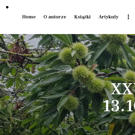
Home
O autorze
Książki
Artykuły
Home
O autorze
Książki
Artykuły
Tutaj możesz
przeglądać
produkty w
sklepie.
XXV
13.