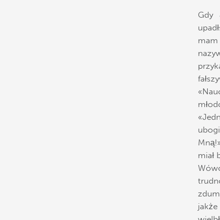
Gdy 
upadł
mam c
nazyw
przyk
fałsz
«Nau
młodo
«Jedn
ubogi
Mną!»
miał 
Wówcz
trud
zdumi
jakż
wielb