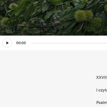
00:00
XXVII
I czy
Psal