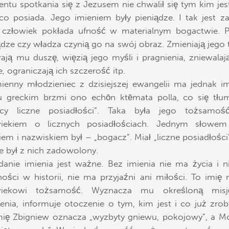
tu spotkania się z Jezusem nie chwalił się tym kim jest
co posiada. Jego imieniem były pieniądze. I tak jest z
 człowiek pokłada ufność w materialnym bogactwie. 
ądze czy władza czynią go na swój obraz. Zmieniają jego 
rają mu duszę, więzią jego myśli i pragnienia, zniewalaj
je, ograniczają ich szczerość itp.
ienny młodzieniec z dzisiejszej ewangelii ma jednak i
u greckim brzmi ono echōn ktēmata polla, co się tłu
ący liczne posiadłości”. Taka była jego tożsamość
wiekiem o licznych posiadłościach. Jednym słowem
iem i nazwiskiem był – „bogacz”. Miał „liczne posiadłości”,
ie był z nich zadowolony.
danie imienia jest ważne. Bez imienia nie ma życia i 
ości w historii, nie ma przyjaźni ani miłości. To imię 
wiekowi tożsamość. Wyznacza mu określoną mis
ienia, informuje otoczenie o tym, kim jest i co już zrobi
mię Zbigniew oznacza „wyzbyty gniewu, pokojowy”, a M